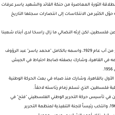
لاقة الثورة المعاصرة من حنكة القائد والشهيد ياسر عرفات
 حوّل الكثير من الانتكاسات إلى انتصارات سجلها التاريخ
 فلسطين، لكن إرثه النضالي ما زال راسخا لدى أبناء شعبنا
ولد الرئيس الراحل "أبو عمار" في القدس في الـرابع من آب عام 1929، واسمه بالكامل "محمد ياسر" عبد الرؤوف
يمه في القاهرة، وشارك بصفته ضابط احتياط في الجيش
.
الأول بالقاهرة، وشارك منذ صباه في بعث الحركة الوطنية
 فلسطين، الذي تسلم زمام رئاسته لاحقاً.
 في تأسيس حركة التحرير الوطني الفلسطيني "فتح" في
الخمسينات، وأصبح ناطقا رسميا باسمها عام 1968، وانتخب رئيساً للجنة التنفيذية لمنظمة التحرير