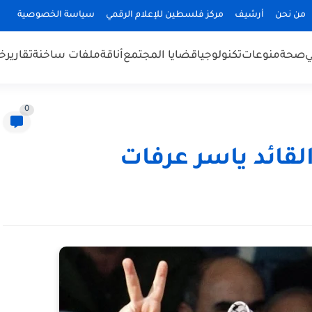
من نحن
أرشيف
مركز فلسطين للإعلام الرقمي
سياسة الخصوصية
ي
صحة
منوعات
تكنولوجيا
قضايا المجتمع
أناقة
ملفات ساخنة
تقارير
خب
0