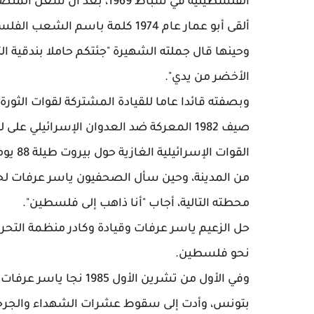
الفلسطينية في شباط 1969، بعد أن شغل المنصب قبل ذلك أحمد الشقيري، ويحيى حمودة.
ألقى أبو عمار عام 1974 كلمة باس
وحينها قال جملته الشهيرة "جئتكم حاملا بندقية ال
الأخضر من يدي".
وبصفته قائدا عاما للقيادة المشتركة لقوات الثورة ا
صيف 1982 المعركة ضد العدوان الإسرائيلي 
القوات
من المدينة، وحين سأل الصحفيون ياسر عرفات لحظ
محطته التالية، أجاب "أنا ذاهب إلى فلسطين".
حل الزعيم ياسر عرفات وقيادة وكادر منظمة التحر
نحو فلسطين.
وفي الأول من تشرين الأ