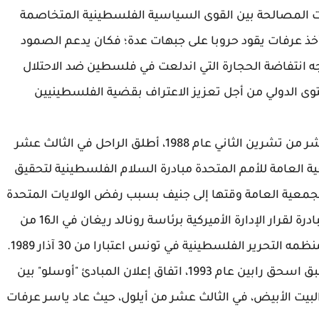
 المصالحة بين القوى السياسية الفلسطينية المتخاصمة
ذ عرفات يقود حروبا على جبهات عدة؛ فكان يدعم الصمود
 انتفاضة الحجارة التي اندلعت في فلسطين ضد الاحتلال
مستوى الدولي من أجل تعزيز الاعتراف بقضية الفلسطينيين
وعقب إعلان الاستقلال في الجزائر في الخامس عشر من تشرين الثاني عام 1988، أطلق الراحل في الثالث عشر
ية العامة للأمم المتحدة مبادرة السلام الفلسطينية لتحقيق
جمعية العامة وقتها إلى جنيف بسبب رفض الولايات المتحدة
منحه تأشيرة سفر إلى نيويورك، وأسست هذه المبادرة لقرار الإدارة الأميركية برئاسة رونالد ريغان في الـ16 من
لتحرير الفلسطينية في تونس اعتبارا من 30 آذار 1989.
ووقّع ياسر عرفات ورئيس الوزراء الإسرائيلي الأسبق اسحق رابين عام 1993، اتفاق إعلان المبادئ "أوسلو" بين
بيت الأبيض، في الثالث عشر من أيلول، حيث عاد ياسر عرفات