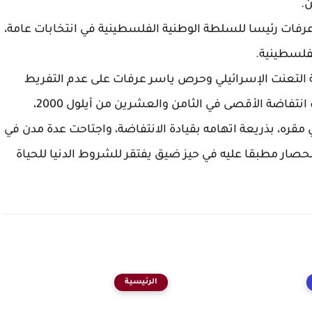
.
ون الثاني 1996 انتخب ياسر عرفات رئيسا للسلطة الوطنية الفلسطينية في انتخابات عامة،
فلسطينية.
 مفاوضات كامب ديفيد في 2000 نتيجة التعنت الإسرائيلي وحرص ياسر عرفات على عدم التفريط
بالحقوق الفلسطينية والمساس بثوابتها، اندلعت انتفاضة الأقصى في الثامن والعشرين من أيلول 2000،
قره، بذريعة اتهامه بقيادة الانتفاضة، واجتاحت عدة مدن في
حصار مطبقا عليه في حيز ضيق يفتقر للشروط الدنيا للحياة
الرئيسية