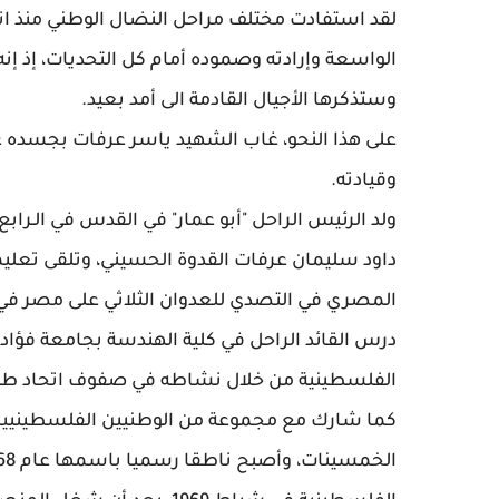
لقد استفادت مختلف مراحل النضال الوطني منذ انط
الواسعة وإرادته وصموده أمام كل التحديات، إذ إنه
وستذكرها الأجيال القادمة الى أمد بعيد.
على هذا النحو، غاب الشهيد ياسر عرفات بجسده عن
وقيادته.
داود سليمان عرفات القدوة الحسيني، وتلقى تعل
المصري في التصدي للعدوان الثلاثي على مصر في 1956
درس القائد الراحل في كلية الهندسة بجامعة فؤاد 
الفلسطينية من خلال نشاطه في صفوف اتحاد طلبة
كما شارك مع مجموعة من الوطنيين الفلسطينيين