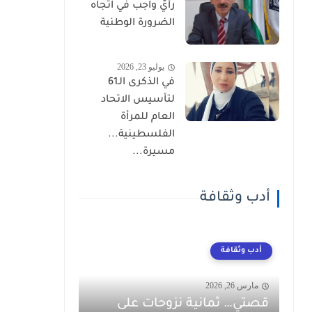
رأيٌ واجب في اتجاه
الضرورة الوطنية
يوليو 23, 2026
في الذكرى الـ61
لتأسيس الاتحاد
العام للمرأة
الفلسطينية...
مسيرة...
أدب وثقافة
أدب وثقافة
مارس 26, 2026
قصتي… ثمانية نزوحات على