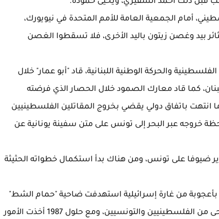
م الشعب الفلسطيني، أمام الجمعية العامة للأمم المتحدة في نيويورك،
ثائر بيد وغصن زيتون باليد الأخرى، فلا تسقطوا الغصن
لفلسطينية والحركة الوطنية اللبنانية، قاد "أبو عمار" خلال
على لبنان، كما قاد معارك الصمود خلال الحصار الذي فرضته
 الإسرائيلية الغازية حول بيروت طيلة 88 يوما انتهت باتفاق دولي يقضي بخروج المقاتلين الفلسطينيين
ة خروجه عبر البحر إلى تونس على متن سفينة يونانية عن
ير ضيوفا على تونس، ومن هناك بدأ استكمال خطواته الحثيثة
ول 1985 نجا ياسر عرفات بأعجوبة من غارة إسرائيلية استهدفت ضاحية "حمام الشط"
بتونس، وأدت إلى سقوط عشرات الشهداء والجرحى من الفلسطينيين والتونسيين، ومع حلول 1987 أخذت الأمور