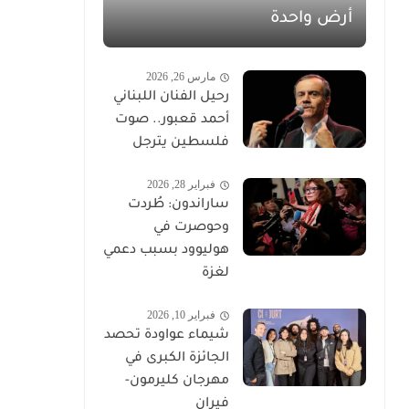
أرض واحدة
مارس 26, 2026
رحيل الفنان اللبناني
أحمد قعبور.. صوت
فلسطين يترجل
فبراير 28, 2026
ساراندون: طُردت
وحوصرت في
هوليوود بسبب دعمي
لغزة
فبراير 10, 2026
شيماء عواودة تحصد
الجائزة الكبرى في
مهرجان كليرمون-
فيران