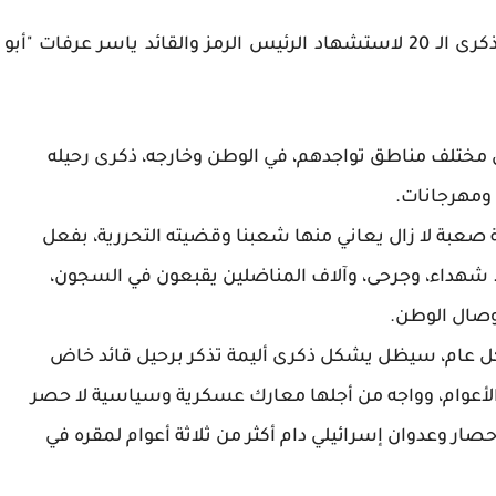
يصادف اليوم الاثنين، 11 تشرين الثاني/نوفمبر، الذكرى الـ 20 لاستشهاد الرئيس الرمز والقائد ياسر عرفات "أبو
 مختلف مناطق تواجدهم، في الوطن وخارجه، ذكرى رحيله
ومهرجانات.
صعبة لا زال يعاني منها شعبنا وقضيته التحررية، بفعل
.. شهداء، وجرحى، وآلاف المناضلين يقبعون في السجون،
وصال الوطن.
كل عام، سيظل يشكل ذكرى أليمة تذكر برحيل قائد خاض
الأعوام، وواجه من أجلها معارك عسكرية وسياسية لا حصر
انتهت باستشهاده في العام 2004، بعد حصار وعدوان إسرائيلي دام أكثر من ثلاثة أعوام لمقره في