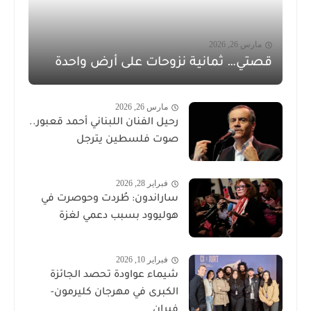
مارس 26, 2026
قصتي… ثمانية نزوحات على أرض واحدة
مارس 26, 2026
رحيل الفنان اللبناني أحمد قعبور..
صوت فلسطين يترجل
فبراير 28, 2026
ساراندون: طُردت وحوصرت في
هوليوود بسبب دعمي لغزة
فبراير 10, 2026
شيماء عواودة تحصد الجائزة
الكبرى في مهرجان كليرمون-
فيران