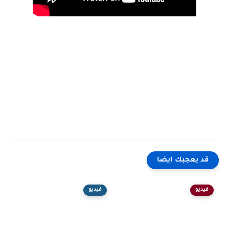
قد يعجبك ايضا
فيديو
فيديو