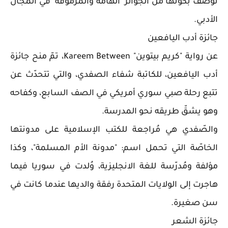
توصف بكونها من الجوائز "الهامّة والمرموقة" في المجال
الأدبي.
جائزة أدب اليافعين
عن رواية "كريم بيتوين" Kareem Between، تمّ منح جائزة
أدب اليافعين، للكاتبة شفاء الصفدي، والتي تتحدّث عن
تتبع رحلة صبي سوري أمريكي في الصف السابع، وكفاحه
وهو يشقّ طريقه نحو المدرسة.
والصّفدي هي مُراجعة للكتب الإسلامية على مدونتها
الخاصّة التي تحمل اسم: "مدونة الأم المسلمة"، وكذا
مؤلفة ومُدرّسة للغة الانجليزية، وُلدت في سوريا فيما
هاجرت إلى الولايات المتحدة رفقة والديها عندما كانت في
سن صغيرة.
جائزة الشعر