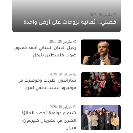
مارس 26, 2026
قصتي… ثمانية نزوحات على أرض واحدة
مارس 26, 2026
رحيل الفنان اللبناني أحمد قعبور..
صوت فلسطين يترجل
فبراير 28, 2026
ساراندون: طُردت وحوصرت في
هوليوود بسبب دعمي لغزة
فبراير 10, 2026
شيماء عواودة تحصد الجائزة
الكبرى في مهرجان كليرمون-
فيران