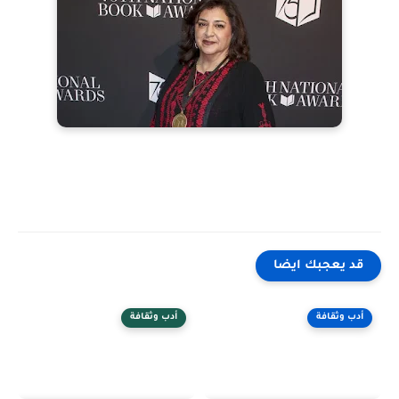
قد يعجبك ايضا
أدب وثقافة
أدب وثقافة