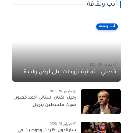
أدب وثقافة
أدب وثقافة
مارس 26, 2026
قصتي… ثمانية نزوحات على أرض واحدة
مارس 26, 2026
رحيل الفنان اللبناني أحمد قعبور..
صوت فلسطين يترجل
فبراير 28, 2026
ساراندون: طُردت وحوصرت في