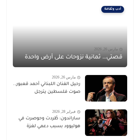
أدب وثقافة
مارس 26, 2026
قصتي… ثمانية نزوحات على أرض واحدة
مارس 26, 2026
رحيل الفنان اللبناني أحمد قعبور..
صوت فلسطين يترجل
فبراير 28, 2026
ساراندون: طُردت وحوصرت في
هوليوود بسبب دعمي لغزة