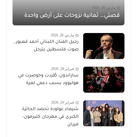
مارس 26, 2026
قصتي… ثمانية نزوحات على أرض واحدة
مارس 26, 2026
رحيل الفنان اللبناني أحمد قعبور..
صوت فلسطين يترجل
فبراير 28, 2026
ساراندون: طُردت وحوصرت في
هوليوود بسبب دعمي لغزة
فبراير 10, 2026
شيماء عواودة تحصد الجائزة
الكبرى في مهرجان كليرمون-
فيران