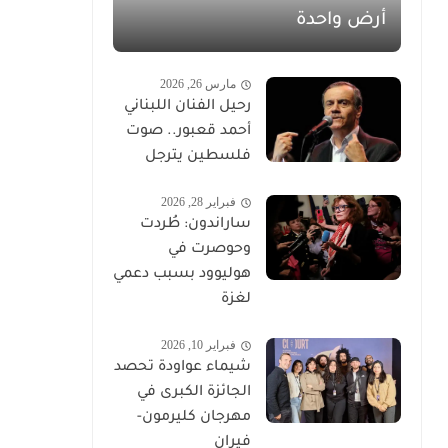
أرض واحدة
مارس 26, 2026
رحيل الفنان اللبناني
أحمد قعبور.. صوت
فلسطين يترجل
فبراير 28, 2026
ساراندون: طُردت
وحوصرت في
هوليوود بسبب دعمي
لغزة
فبراير 10, 2026
شيماء عواودة تحصد
الجائزة الكبرى في
مهرجان كليرمون-
فيران