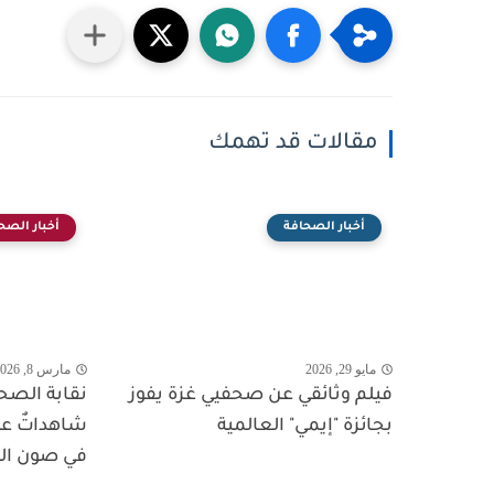
مقالات قد تهمك
أخبار الصحافة
أخبار الصح
مايو 29, 2026
مارس 8, 2026
فيلم وثائقي عن صحفيي غزة يفوز
نقابة الصح
بجائزة "إيمي" العالمية
شاهداتٌ عل
في صون الس