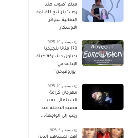
فيلم "صوت هند
رجب" يترشح للقائمة
النهائية لجوائز
الأوسكار
ديسمبر 19, 2025
170 فنانا بلجيكيا
يدينون مشاركة هيئة
الإذاعة في
"يوروفيجن"
ديسمبر 10, 2025
مهرجان كرامة
السينمائي يعيد
قضية الطفلة هند
رجب إلى الواجهة...
ديسمبر 6, 2025
أهم المشاهير الذين