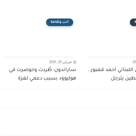
أدب وثقافة
فبراير 28, 2026
اللبناني أحمد قعبور..
ساراندون: طُردت وحوصرت في
ين يترجل
هوليوود بسبب دعمي لغزة