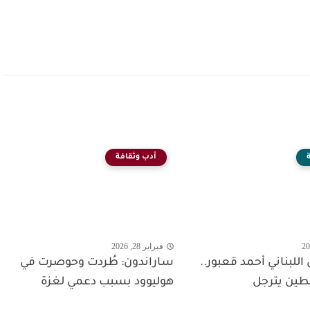
أدب وثقافة
فبراير 28, 2026
اللبناني أحمد قعبور..
ساراندون: طُردت وحوصرت في
ين يترجل
هوليوود بسبب دعمي لغزة