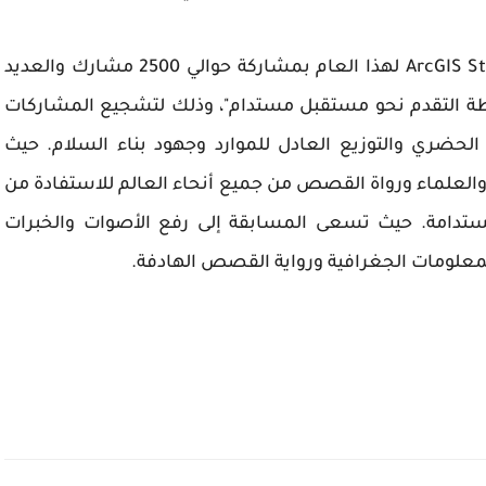
ونوهت د. عوض أنه تم اطلاق مسابقة ArcGIS StoryMaps لهذا العام بمشاركة حوالي 2500 مشارك والعديد
طة التقدم نحو مستقبل مستدام"، وذلك لتشجيع المشاركات
الحضري والتوزيع العادل للموارد وجهود بناء السلام. حيث
العلماء ورواة القصص من جميع أنحاء العالم للاستفادة من
لمستدامة. حيث تسعى المسابقة إلى رفع الأصوات والخبرات
معلومات الجغرافية ورواية القصص الهادفة.