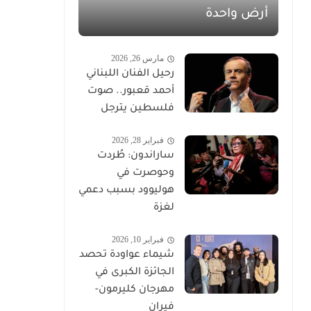
أرض واحدة
مارس 26, 2026
رحيل الفنان اللبناني
أحمد قعبور.. صوت
فلسطين يترجل
فبراير 28, 2026
ساراندون: طُردت
وحوصرت في
هوليوود بسبب دعمي
لغزة
فبراير 10, 2026
شيماء عواودة تحصد
الجائزة الكبرى في
مهرجان كليرمون-
فيران