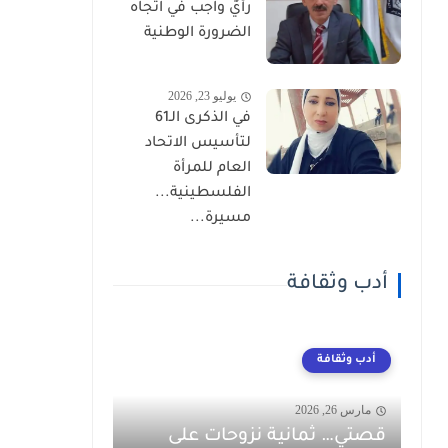
رأيٌ واجب في اتجاه
الضرورة الوطنية
يوليو 23, 2026
في الذكرى الـ61
لتأسيس الاتحاد
العام للمرأة
الفلسطينية...
مسيرة...
أدب وثقافة
أدب وثقافة
مارس 26, 2026
قصتي… ثمانية نزوحات على