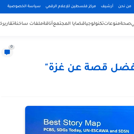
من نحن
أرشيف
مركز فلسطين للإعلام الرقمي
سياسة الخصوصية
ي
صحة
منوعات
تكنولوجيا
قضايا المجتمع
أناقة
ملفات ساخنة
تقارير
خب
0
أفضل قصة عن غزة"