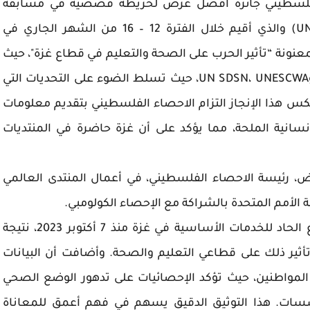
حصاء الفلسطيني جائزة أفضل عرض لخريطة قصصية في مسابقة
المنتدى العالمي الخامس للبيانات (UNWDF 2024) والذي أقيم خلال الفترة 12 – 16 من الشهر الجاري في
عنونة “تأثير الحرب على الصحة والتعليم في قطاع غزة"، حيث
تم إعداد هذه القصة بالتعاون مع SDGs Today، وUN SDSN، UNESCWA، حيث تسلط الضوء على التحديات التي
س هذا الإنجاز التزام الاحصاء الفلسطيني بتقديم معلومات
سانية الملحة، مما يؤكد على أن غزة حاضرة في المنتديات
ض، رئيسة الاحصاء الفلسطيني، في أعمال المنتدى العالمي
 الأمم المتحدة بالشراكة مع الإحصاء الكولومبي.
وأشارت د. عوض، أن القصة تستعرض الانقطاع الحاد للخدمات الأساسية في غزة منذ 7 أكتوبر 2023، نتيجة
أثير ذلك على قطاعي التعليم والصحة. وأضافت أن البيانات
المواطنين، حيث تؤكد الإحصائيات على تدهور الوضع الصحي
سسات. هذا التوثيق الدقيق يسهم في فهم أعمق للمعاناة