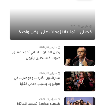
مارس 26, 2026
قصتي… ثمانية نزوحات على أرض واحدة
مارس 26, 2026
رحيل الفنان اللبناني أحمد قعبور..
صوت فلسطين يترجل
فبراير 28, 2026
ساراندون: طُردت وحوصرت في
هوليوود بسبب دعمي لغزة
فبراير 10, 2026
شيماء عواودة تحصد الجائزة