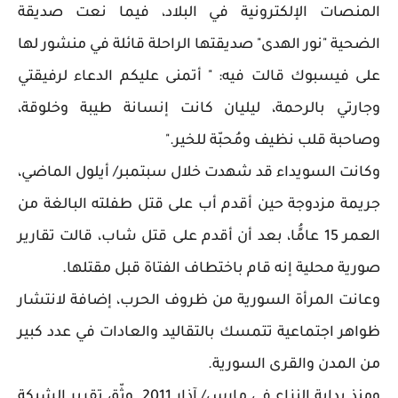
المنصات الإلكترونية في البلاد، فيما نعت صديقة
الضحية "نور الهدى" صديقتها الراحلة قائلة في منشور لها
على فيسبوك قالت فيه: " أتمنى عليكم الدعاء لرفيقتي
وجارتي بالرحمة، ليليان كانت إنسانة طيبة وخلوقة،
وصاحبة قلب نظيف ومُحبّة للخير."
وكانت السويداء قد شهدت خلال سبتمبر/ أيلول الماضي،
جريمة مزدوجة حين أقدم أب على قتل طفلته البالغة من
العمر 15 عامًُا، بعد أن أقدم على قتل شاب، قالت تقارير
صورية محلية إنه قام باختطاف الفتاة قبل مقتلها.
وعانت المرأة السورية من ظروف الحرب، إضافة لانتشار
ظواهر اجتماعية تتمسك بالتقاليد والعادات في عدد كبير
من المدن والقرى السورية.
ومنذ بداية النزاع في مارس/ آذار 2011. وثّق تقرير الشبكة