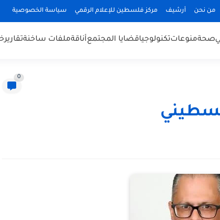
من نحن
أرشيف
مركز فلسطين للإعلام الرقمي
سياسة الخصوصية
ي
صحة
منوعات
تكنولوجيا
قضايا المجتمع
أناقة
ملفات ساخنة
تقارير
خب
0
لسطيني