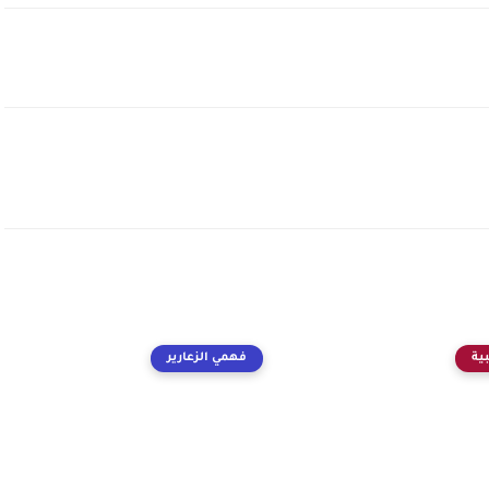
ية
فهمي الزعارير