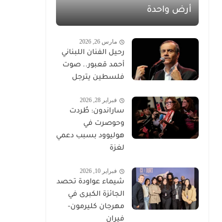
أرض واحدة
مارس 26, 2026
رحيل الفنان اللبناني
أحمد قعبور.. صوت
فلسطين يترجل
فبراير 28, 2026
ساراندون: طُردت
وحوصرت في
هوليوود بسبب دعمي
لغزة
فبراير 10, 2026
شيماء عواودة تحصد
الجائزة الكبرى في
مهرجان كليرمون-
فيران