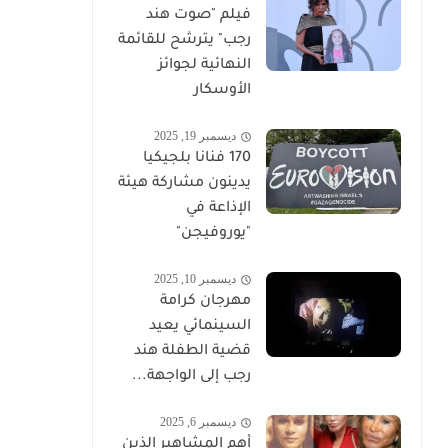
فيلم "صوت هند
رجب" يترشح للقائمة
النهائية لجوائز
الأوسكار
ديسمبر 19, 2025
170 فنانا بلجيكيا
يدينون مشاركة هيئة
الإذاعة في
"يوروفيجن"
ديسمبر 10, 2025
مهرجان كرامة
السينمائي يعيد
قضية الطفلة هند
رجب إلى الواجهة...
ديسمبر 6, 2025
أهم المشاهير الذين