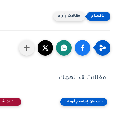
مقالات وأراء
مقالات قد تهمك
شريهان إبراهيم أبودقة
د.فاتن شلب