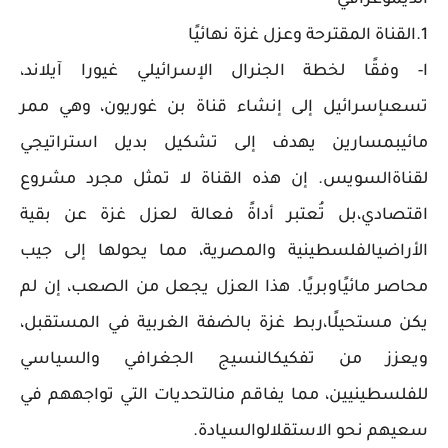
الديموغرافي
1.القناة المقترحة وعزل غزة نهائيًا
ا- وفقًا لخطة الجنرال الإسرائيلي غيورا آيلاند،
تسعىإسرائيل إلى إنشاء قناة بن غوريون، وهي ممر
مائيبمسارين يهدف إلى تشكيل بديل استراتيجي
لقناةالسويس. إن هذه القناة لا تمثل مجرد مشروع
اقتصادي،بل تُعتبر أداةً فعالة لعزل غزة عن بقية
الأراضيالفلسطينية والمصرية، مما يحولها إلى جيب
محاصر مائيًاوبريًا. هذا العزل يجعل من الصعب، إن لم
يكن مستحيلًا،ربط غزة بالضفة الغربية في المستقبل،
ويعزز من تفكيكالنسيج الجغرافي والسياسي
للفلسطينيين، مما يفاقم منالتحديات التي تواجههم في
سعيهم نحو الاستقلالوالسيادة.