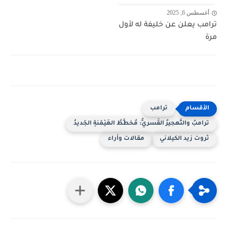
أغسطس 6, 2025
ترامب يعلن عن خليفة له لأول
مرة
ترامب
ترامبُ والتَّهجيرُ القَسريُّ: مُخطَّطُ الهَيْمَنةِ الجَديدُ
ثروت زيد الكيلاني
مقالات وأراء