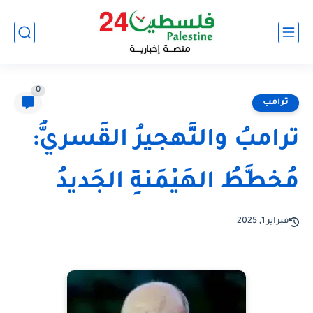
0
ترامب
ترامبُ والتَّهجيرُ القَسريُّ:
مُخطَّطُ الهَيْمَنةِ الجَديدُ
فبراير 1, 2025