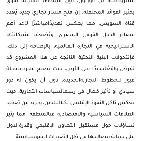
مشروعقناة بن غوريون، فإن المخاطر المترتبة تفوق
بكثير الفوائد المحتملة. إن فتح مسار تجاري جديد يُهدد
قناة السويس، مما يعكس تهديدًامباشرًا لأحد أهم
مصادر الدخل القومي المصري، ويُضعف منمكانتها
الاستراتيجية في التجارة العالمية، بالإضافة إلى ذلك،
فإنتحولات البنية التحتية الناتجة عن هذا المشروع قد
تفرض واقعًاجديدًا على الأردن، حيث يصبح مجرد محطة
عبور للخطوط التجاريةالجديدة، دون أن يكون له دور
سيادي أو تأثير فعّال في رسمالسياسات التجارية، حيث
يعكس تآكل النفوذ الإقليمي لكلاالبلدين، ويزيد من تعقيد
العلاقات السياسية والاقتصادية فيالمنطقة، مما يثير
تساؤلات حول مستقبل التعاون الإقليمي وقدرةالدول
على حماية مصالحها في ظل التغيرات الجيوسياسية.