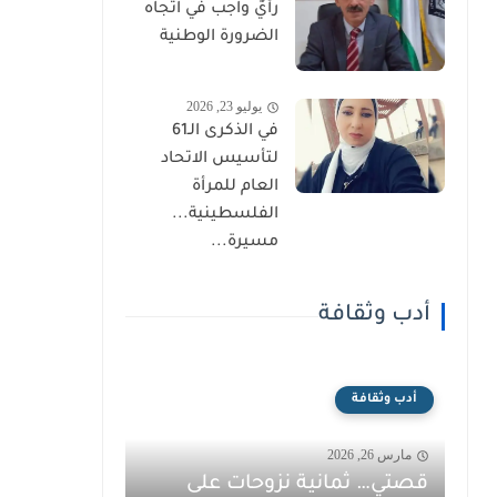
رأيٌ واجب في اتجاه
الضرورة الوطنية
يوليو 23, 2026
في الذكرى الـ61
لتأسيس الاتحاد
العام للمرأة
الفلسطينية...
مسيرة...
أدب وثقافة
أدب وثقافة
مارس 26, 2026
قصتي… ثمانية نزوحات على