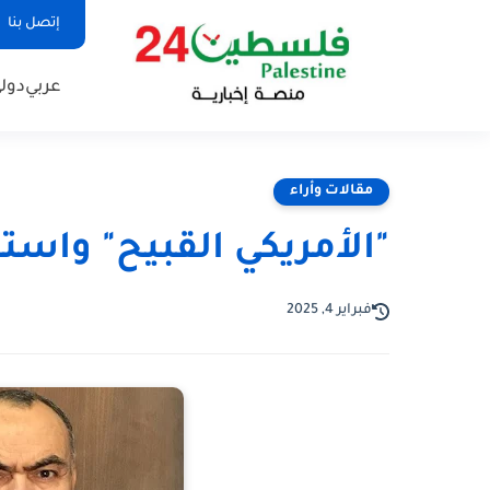
إتصل بنا
عربي
دول
مقالات وأراء
"الأمريكي القبيح" واست
فبراير 4, 2025