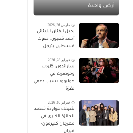
أرض واحدة
مارس 26, 2026
رحيل الفنان اللبناني
أحمد قعبور.. صوت
فلسطين يترجل
فبراير 28, 2026
ساراندون: طُردت
وحوصرت في
هوليوود بسبب دعمي
لغزة
فبراير 10, 2026
شيماء عواودة تحصد
الجائزة الكبرى في
مهرجان كليرمون-
فيران