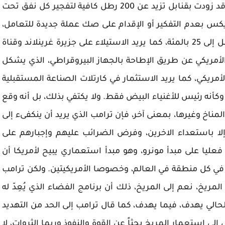
وقف برنامجها النووي، وإلا فإن إسرائيل جاهزة، وقد زودت بقنابل تزيد عن 200 رطل كافية لتفجير كل نفق تحت
يكس بعدم التفكير أو الإقدام على صك عملة جديدة للتعامل،
وإلا فإنه سينهك اقتصاد المجموعة بضرائب تصل إلى 25 بالمئة، كما يريد الاستيلاء على جزيرة غرينلاند وقناة
 الأمريكي عن طريق الإطاحة بالجهاز البيروقراطي، الذي يشكل
الأمريكي، كما يريد الاستثمار في كارتلات الصناعة المستقبلية
كأنه رئيس للأغنياء البيض فقط. ولا يكتفي بذلك، بل أنه وقع
لمناخ وغيرها، بمعنى آخر، فإن ترامب الذي يريد أن ينكفىء إلى
 إلا باستعداء الاخرين، وفرض الضرائب عليهم وإجبارهم على
ليا على مبدأ مونرو، وهو مبدأ استعماري يبيح لأمريكا أن
في كل منطقة في العالم، وخصوصا الأمريكيتين. ولكن ترامب
مريخ، نعم إلى المريخ، ذلك أن برنامج الفضاء الذي يُعِدّ له
لحالي يهدف، فيما يهدف، كما قال ترامب إلى الحد من التهديد
لى استعمار المريخ بحثاً عن القوة والنفوذ وربما الثروات، لا