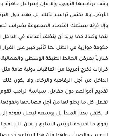
الأرض. ولا يكتفي ترامب بذلك، بل يهدد دول البر
بنما وكندا، كما يريد أن ينظف أعداءه في الداخل
حكومة موازية في الظل لها تأثير كبير على القرار 
ضارباً بعرض الحائط الطبقة الوسطى والعمالية، و
قرارات تخرج أمريكا من اتفاقيات دولية هامة مثل ا
الداخل من أجل الرفاهية والرخاء، ولا يكون ذلك
تقديم أموالهم دون مقابل. سياسة ترامب تقوم فع
تفعل كل ما يحلو لها من أجل مصالحها ونفوذها 
لا يكتفي بهذا المبدأ بل يوسعه ليصل نفوذه إلى ال
يفوق ما اقترحه الرئيس السابق ريغان، البرنامج ا
الروسي والصيني، ولهذا فإن هذا البرنامج قد يصل إ