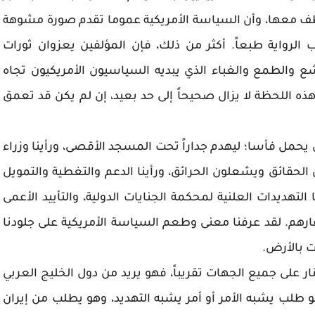
طف معها، وأن السياسة الأمريكية عموما تقدم صورة مشوهة
رواية طبعاً. أكثر من ذلك، فإن المؤلفين يعزوان ثورات
والطمع والغباء الذي يبديه السياسيون الأمريكيون تجاه
كلام في العام 1958 ولكنه حتى هذه اللحظة لا يزال صحيحاً إلى حد بعيد، إن لم يكن قد تعمق
ق يحمل فأسا؛ ليهدم جداراً تحت المسجد الأقصى، ورأينا وزراء
 الحقائق ويشعلون الحرائق، ورأينا الدعم والتغطية والتمويل
لتهديدات العلنية لمحكمة الجنايات الدولية، والتأييد الأعمى
فقارهم. لقد عرفنا معنى وطعم السياسة الأمريكية على جلودنا
ت بالأرض.
ار على جميع الجهات تقريباً، فهو يريد من دول الخليج العربي
أكثر من 600 مليار دولار، وهو طلب يشبه الأمر أو أمر يشبه التهديد، وهو يطلب من إيران