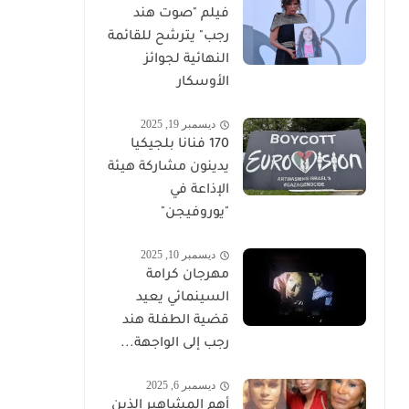
فيلم "صوت هند
رجب" يترشح للقائمة
النهائية لجوائز
الأوسكار
ديسمبر 19, 2025
170 فنانا بلجيكيا
يدينون مشاركة هيئة
الإذاعة في
"يوروفيجن"
ديسمبر 10, 2025
مهرجان كرامة
السينمائي يعيد
قضية الطفلة هند
رجب إلى الواجهة...
ديسمبر 6, 2025
أهم المشاهير الذين