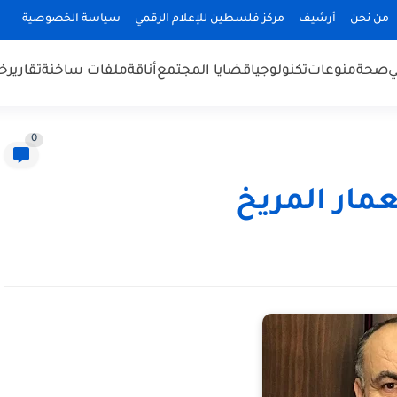
من نحن
أرشيف
مركز فلسطين للإعلام الرقمي
سياسة الخصوصية
ي
صحة
منوعات
تكنولوجيا
قضايا المجتمع
أناقة
ملفات ساخنة
تقارير
خب
0
عمار المريخ