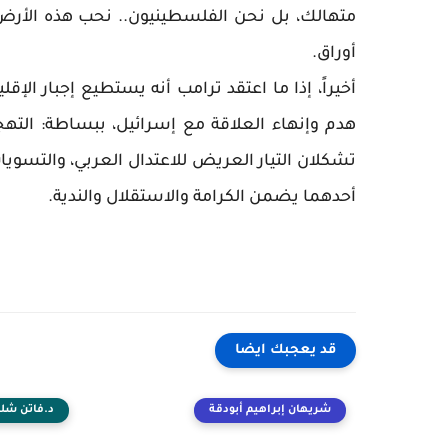
متهالك، بل نحن الفلسطينيون.. نحب هذه الأرض..
أوراق.
أخيراً، إذا ما اعتقد ترامب أنه يستطيع إجبار الإق
هدم وإنهاء العلاقة مع إسرائيل، ببساطة: التهج
تشكلان التيار العريض للاعتدال العربي، والتسويا
أحدهما يضمن الكرامة والاستقلال والندية.
قد يعجبك ايضا
شريهان إبراهيم أبودقة
د.فاتن شلب