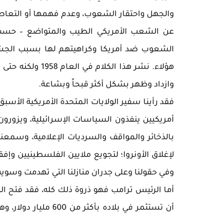
والجهل واحتقار الشعوب، وعدم فهمها أو التعا
عن الشعب الأمريكي الطيب والمتواضع – حسب ال
الشعوب ضد أمريكا وكراهيتهم لها بسبب الجشع 
هؤلاء. نشر هذا ال
وازداد وظهر بشكل أكثر قبحاً وبشاعة.
فقد رأينا سفير الولايات المتحدة الأمريكية الأسب
أمريكيين ينفذون السياسات الإسرائيلية، ويزورون
بالذخائر والمواقف والسرديات الإعلامية، وسمعنا ا
لإغلاق الأونروا؛ لتجويع ملايين الفلسطينيين وإ
وفي حقولنا وعلى جدران منازلنا التي تهدمت وسوي
أما الرئيس ترامب فهو ذروة ذلك كله، فقد فتح الن
أن تستثمر في بلاده ب