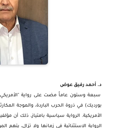
د. أحمد رفيق عوض
سبعة وستون عاماً مضت على رواية "الأمريكي ال
بورديك) في ذروة الحرب الباردة، والموجة المكارث
الأمريكية. الرواية سياسية بامتياز، ذلك أن مؤ
الرواية الاستثنائية في زمانها ولا تزال، يتهم ال