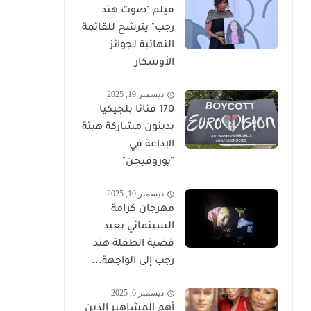
فيلم "صوت هند
رجب" يترشح للقائمة
النهائية لجوائز
الأوسكار
ديسمبر 19, 2025
170 فنانا بلجيكيا
يدينون مشاركة هيئة
الإذاعة في
"يوروفيجن"
ديسمبر 10, 2025
مهرجان كرامة
السينمائي يعيد
قضية الطفلة هند
رجب إلى الواجهة...
ديسمبر 6, 2025
أهم المشاهير الذين