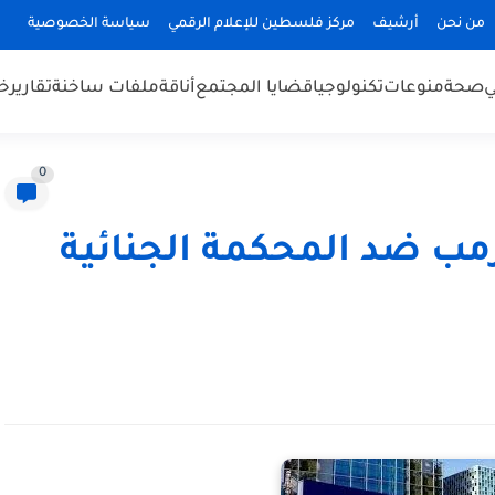
من نحن
أرشيف
مركز فلسطين للإعلام الرقمي
سياسة الخصوصية
ي
صحة
منوعات
تكنولوجيا
قضايا المجتمع
أناقة
ملفات ساخنة
تقارير
خب
0
رمب ضد المحكمة الجنائية