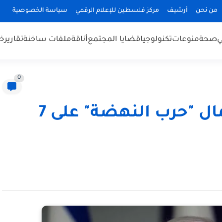
من نحن
أرشيف
مركز فلسطين للإعلام الرقمي
سياسة الخصوصية
ي
صحة
منوعات
تكنولوجيا
قضايا المجتمع
أناقة
ملفات ساخنة
تقارير
خب
0
نتنياهو: نستعد لاستكمال "حرب النهضة" على 7