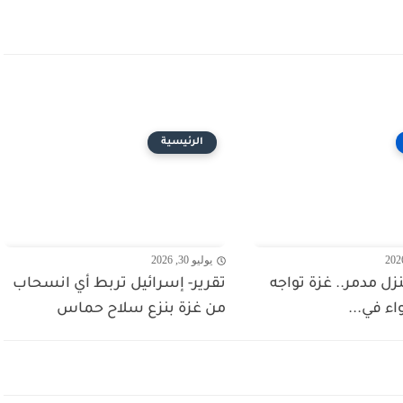
الرئيسية
يوليو 30, 2026
 منزل مدمر.. غزة تواجه
تقرير- إسرائيل تربط أي انسحاب
واء في...
من غزة بنزع سلاح حماس