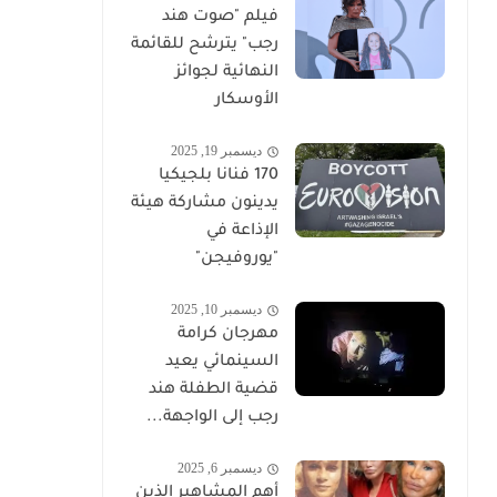
فيلم "صوت هند
رجب" يترشح للقائمة
النهائية لجوائز
الأوسكار
ديسمبر 19, 2025
170 فنانا بلجيكيا
يدينون مشاركة هيئة
الإذاعة في
"يوروفيجن"
ديسمبر 10, 2025
مهرجان كرامة
السينمائي يعيد
قضية الطفلة هند
رجب إلى الواجهة...
ديسمبر 6, 2025
أهم المشاهير الذين