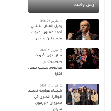
أرض واحدة
مارس 26, 2026
رحيل الفنان اللبناني
أحمد قعبور.. صوت
فلسطين يترجل
فبراير 28, 2026
ساراندون: طُردت
وحوصرت في
هوليوود بسبب دعمي
لغزة
فبراير 10, 2026
شيماء عواودة تحصد
الجائزة الكبرى في
مهرجان كليرمون-
فيران