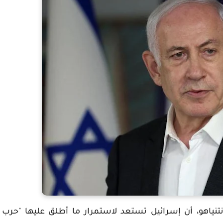
يامين نتنياهو، أن إسرائيل تستعد لاستمرار ما أطلق عليها "حرب