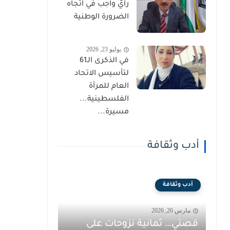
رأيٌ واجب في اتجاه
الضرورة الوطنية
يوليو 23, 2026
في الذكرى الـ61
لتأسيس الاتحاد
العام للمرأة
الفلسطينية...
مسيرة...
أدب وثقافة
أدب وثقافة
مارس 26, 2026
قصتي… ثمانية نزوحات على