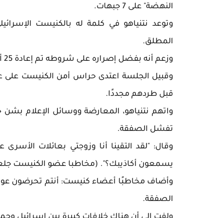
النهضة" على 7 جبهات.
وتوعد نتنياهو في كلمة له بالكنيست الإسرائي
المطلق.
وزعم أنه بفضل إصراره على شروطه تم إعادة 25 أسيراً حيًا وهو أكبر مما عرضته حماس على إسرائيل.
وقبيل الجلسة اعتدى حراس أمن الكنيست على عوا
قبل طردهم مجددًا.
واتهم نتنياهو، المعارضة ووسائل الإعلام بشن 
تفشل الصفقة.
وقال: "لقد التقينا أنا وزوجتي بعائلات الأسرى 
يسمعون أكاذيبك؟". (مخاطبا عضو الكنيست جلعا
وأضاف مخاطبًا أعضاء كنيست: أنتم تحرضون عو
الصفقة.
ولفت إلى أن هناك خلافات كبيرة بين إسرائيل وحما