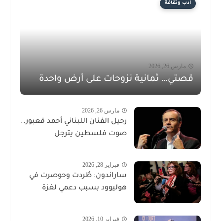
أدب وثقافة
مارس 26, 2026
قصتي… ثمانية نزوحات على أرض واحدة
مارس 26, 2026
رحيل الفنان اللبناني أحمد قعبور..
صوت فلسطين يترجل
فبراير 28, 2026
ساراندون: طُردت وحوصرت في
هوليوود بسبب دعمي لغزة
فبراير 10, 2026