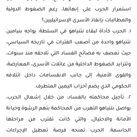
استمرار الحرب على إنهائها، رغم الضغوط الدولية
والمطالبات بإنقاذ الأسرى الإسرائيليين؟
١. الحرب كأداة لبقاء نتنياهو في السلطة: يواجه بنيامين
نتنياهو واحدة من أصعب الفترات في تاريخه السياسي،
حيث تعصف به فضائح الفساد التي تلاحقه منذ سنوات،
وتتزايد الضغوط الداخلية من عائلات الأسرى، المعارضة،
والقوى الأمنية، إلى جانب الانقسامات داخل ائتلافه
الحكومي الذي يضم أحزاب اليمين المتطرف.
٢. تأجيل محاكمته بالفساد: من خلال إشعال الحرب،
يواصل نتنياهو التهرب من المحاكمة بتهم الرشوة وخيانة
الأمانة والاحتيال، والتي كانت تقترب من مراحلها
الحاسمة. الحرب تمنحه فرصة تعطيل الإجراءات