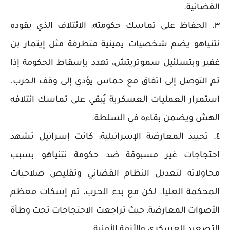
القضائية.
٣. الحفاظ على تماسك حكومته: الائتلاف الذي يقوده
نتنياهو يضم شخصيات يمينية متطرفة مثل إيتمار بن
غفير وبتسلئيل سموتريتش، تهدد بإسقاط الحكومة إذا
تم التوصل إلى اتفاق مع حماس يؤدي إلى وقف الحرب.
استمرار العمليات العسكرية يُبقي على تماسك ائتلافه
الهش ويضمن بقاءه في السلطة.
٤. تحييد المعارضة الإسرائيلية: كانت إسرائيل تشهد
احتجاجات غير مسبوقة ضد حكومة نتنياهو بسبب
محاولاته لتعديل النظام القضائي وتقليص صلاحيات
المحكمة العليا. لكن مع بدء الحرب، تم إسكات معظم
الأصوات المعارضة، حيث تراجعت الاحتجاجات تحت وطأة
التصعيد العسكري والأزمة الأمنية.