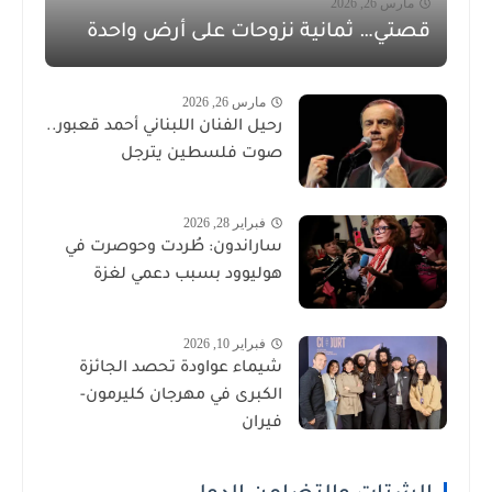
مارس 26, 2026
قصتي… ثمانية نزوحات على أرض واحدة
مارس 26, 2026
رحيل الفنان اللبناني أحمد قعبور..
صوت فلسطين يترجل
فبراير 28, 2026
ساراندون: طُردت وحوصرت في
هوليوود بسبب دعمي لغزة
فبراير 10, 2026
شيماء عواودة تحصد الجائزة
الكبرى في مهرجان كليرمون-
فيران