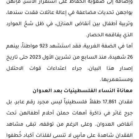
وإضافة إلى صعوبة الحفاظ على استقرار الأسر، فإنهن
يواجهن تحديات مضاعفة في إعالة عائلات فقدت سندها،
وتربية أطفال بين أنقاض المنازل، في ظل شحّ الموارد
الذي يفاقمه الحصار.
أما في الضفة الغربية، فقد استشهد 923 مواطناً، بينهم
26 شهيدة، منذ السابع من تشرين الأول 2023 حتى تاريخ
إصدار هذا البيان، جراء اعتداءات قوات الاحتلال
ومستعمريها.
معاناة النساء الفلسطينيات بعد العدوان
فقدان 17,861 طفلاً فلسطينياً ليس مجرد رقم عابر، بل
جرح غائر في ذاكرة أمهات حملن أحلام أطفالهن تحت
أنقاض العدوان. وعلى الرغم من توقفه، تبقى مشاهد
الفقدان شاهدة على مآسٍ لا تنسى لفلذات أكباد خُطفوا