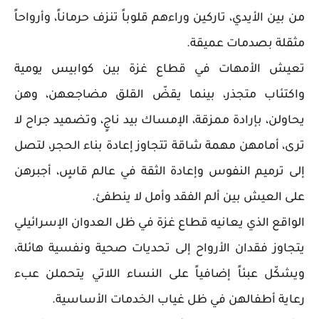
من بين الأيدي، تاركين وراءهم قلوباً تنزف حرماناً، وأرواحاً
مثقلة بصدمات عميقة.
تعيش الأمهات في قطاع غزة بين كوابيس يومية
واكتئاب متجذر، بينما يقضّ القلق مضاجعهن، وهن
يحاولن، بإرادة ممزقة، الإمساك بيد ناجٍ، وتضميد جراح لا
ترى، أمامهن مهمة شاقة تتجاوز إعادة بناء الحجر، لتصل
إلى ترميم النفوس وإعادة الثقة في عالم قاسٍ، أجبرهن
على العيش بين ألم الفقد وأمل لا ينطفئ.
الواقع الذي يعانيه قطاع غزة في ظل العدوان الإسرائيلي
يتجاوز فقدان الأرواح إلى تحديات صحية ونفسية هائلة،
ويشكّل عبئاً إضافياً على النساء اللاتي يتحملن عبء
رعاية أطفالهن في ظل غياب الخدمات الأساسية.