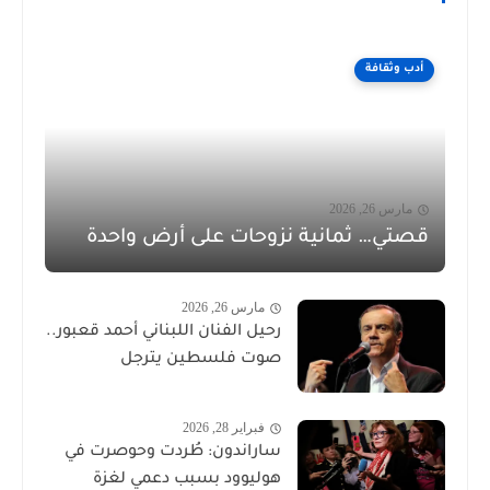
أدب وثقافة
مارس 26, 2026
قصتي… ثمانية نزوحات على أرض واحدة
مارس 26, 2026
رحيل الفنان اللبناني أحمد قعبور..
صوت فلسطين يترجل
فبراير 28, 2026
ساراندون: طُردت وحوصرت في
هوليوود بسبب دعمي لغزة