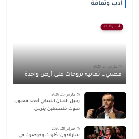
أدب وثقافة
أدب وثقافة
مارس 26, 2026
قصتي… ثمانية نزوحات على أرض واحدة
مارس 26, 2026
رحيل الفنان اللبناني أحمد قعبور..
صوت فلسطين يترجل
فبراير 28, 2026
ساراندون: طُردت وحوصرت في