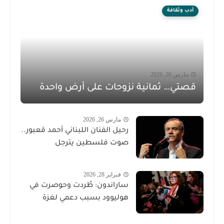
أدب وثقافة
مارس 26, 2026
قصتي… ثمانية نزوحات على أرض واحدة
مارس 26, 2026
رحيل الفنان اللبناني أحمد قعبور..
صوت فلسطين يترجل
فبراير 28, 2026
ساراندون: طُردت وحوصرت في
هوليوود بسبب دعمي لغزة