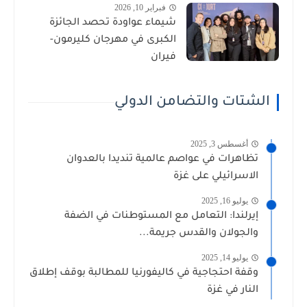
فبراير 10, 2026
شيماء عواودة تحصد الجائزة
الكبرى في مهرجان كليرمون-
فيران
الشتات والتضامن الدولي
أغسطس 3, 2025
تظاهرات في عواصم عالمية تنديدا بالعدوان
الاسرائيلي على غزة
يوليو 16, 2025
إيرلندا: التعامل مع المستوطنات في الضفة
والجولان والقدس جريمة...
يوليو 14, 2025
وقفة احتجاجية في كاليفورنيا للمطالبة بوقف إطلاق
النار في غزة