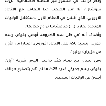
وذكر ترامب في منشور عبر منصته الاجتماعية "تروث
سوشال"، أنه "من الصعب جدا التعامل مع الاتحاد
الأوروبي، الذي أُنشئ في المقام الأول لاستغلال الولايات
المتحدة تجاريا (...) مناقشاتنا تراوح مكانها".
وأضاف أنه "في ظل هذه الظروف، أوصي بفرض رسم
جمركي بنسبة 50% على الاتحاد الأوروبي، اعتبارا من الأول
من حزيران/ يونيو".
وفي سياق ذي صلة، هدّد ترامب، اليوم، شركة "آبل"،
بفرض رسم جمركي قدره 25%، ما لم تقم بتصنيع هواتف
آيفون في الولايات المتحدة.