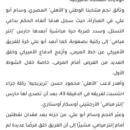
الولايات المتحدة الأميركية.
وتألق نجم منتخبنا الوطني و"الأهلي" المصري، وسام أبو
علي، في المباراة، حيث سجل هدفا ألغاه الحكم بداعي
التسلل، وسدد ضربة حرة مباشرة أبعدها حارس "إنتر
ميامي" إلى ركنية بصعوبة، كما أبعد أبو علي كرة للفريق
الأميركي عن خط المرمى، وأزعج الدفاع الأميركي وخلق
العديد من الفرص أمام المرمى، خاصة خلال الشوط
الأول.
وأهدر لاعب "الأهلي" محمود حسن "تريزيجيه" ركلة جزاء
احتسبت لفريقه في الدقيقة 43، بعد أن تصدى لها حارس
"إنتر ميامي" الأرجنتيني أوسكار أوستاري.
وعبّر النجم وسام أبو علي، عن حزنه بعد فقدان نقطتين
أمام إنتر ميامي، مشيرًا إلى أن الفريق خلق فرصًا عديدة لم