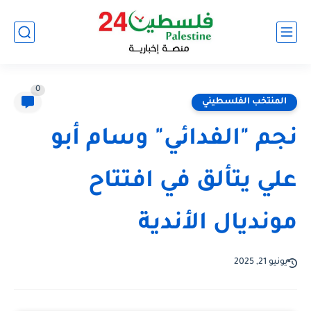
0
المنتخب الفلسطيني
نجم "الفدائي" وسام أبو
علي يتألق في افتتاح
مونديال الأندية
يونيو 21, 2025