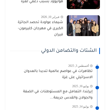
هوليوود بسبب دعمي لغزة
فبراير 10, 2026
شيماء عواودة تحصد الجائزة
الكبرى في مهرجان كليرمون-
فيران
الشتات والتضامن الدولي
أغسطس 3, 2025
تظاهرات في عواصم عالمية تنديدا بالعدوان
الاسرائيلي على غزة
يوليو 16, 2025
إيرلندا: التعامل مع المستوطنات في الضفة
والجولان والقدس جريمة...
يوليو 14, 2025