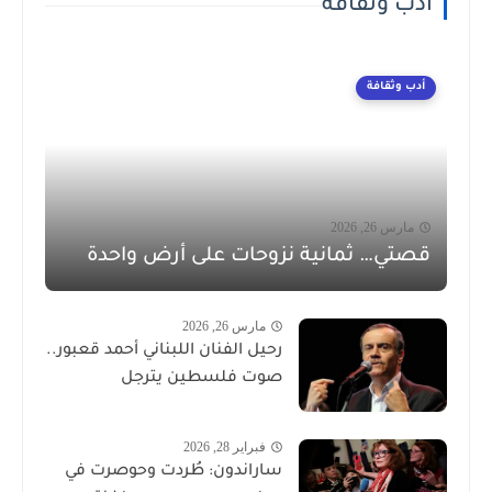
أدب وثقافة
أدب وثقافة
مارس 26, 2026
قصتي… ثمانية نزوحات على أرض واحدة
مارس 26, 2026
رحيل الفنان اللبناني أحمد قعبور..
صوت فلسطين يترجل
فبراير 28, 2026
ساراندون: طُردت وحوصرت في