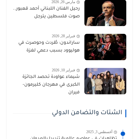
مارس 26, 2026
رحيل الفنان اللبناني أحمد قعبور..
صوت فلسطين يترجل
فبراير 28, 2026
ساراندون: طُردت وحوصرت في
هوليوود بسبب دعمي لغزة
فبراير 10, 2026
شيماء عواودة تحصد الجائزة
الكبرى في مهرجان كليرمون-
فيران
الشتات والتضامن الدولي
أغسطس 3, 2025