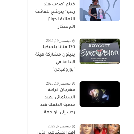
فيلم "صوت هند
رجب" يترشح للقائمة
النهائية لجوائز
الأوسكار
ديسمبر 19, 2025
170 فنانا بلجيكيا
يدينون مشاركة هيئة
الإذاعة في
"يوروفيجن"
ديسمبر 10, 2025
مهرجان كرامة
السينمائي يعيد
قضية الطفلة هند
رجب إلى الواجهة...
ديسمبر 6, 2025
أهم المشاهير الذين