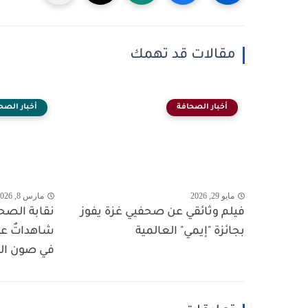
مقالات قد تهمك
أخبار الصحافة
أخبار الصح
مايو 29, 2026
مارس 8, 2026
فيلم وثائقي عن صحفيي غزة يفوز
نقابة الصح
بجائزة "إيمي" العالمية
شاهداتٌ عل
في صون الس