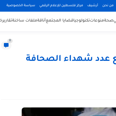
من نحن
أرشيف
مركز فلسطين للإعلام الرقمي
سياسة الخصوصية
ي
صحة
منوعات
تكنولوجيا
قضايا المجتمع
أناقة
ملفات ساخنة
تقارير
خب
0
فع عدد شهداء الصحافة