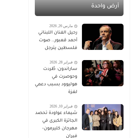
أرض واحدة
مارس 26, 2026
رحيل الفنان اللبناني
أحمد قعبور.. صوت
فلسطين يترجل
فبراير 28, 2026
ساراندون: طُردت
وحوصرت في
هوليوود بسبب دعمي
لغزة
فبراير 10, 2026
شيماء عواودة تحصد
الجائزة الكبرى في
مهرجان كليرمون-
فيران