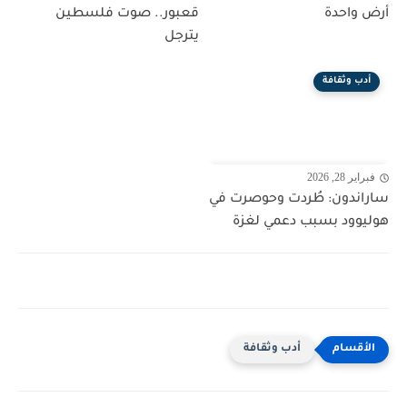
أرض واحدة
قعبور.. صوت فلسطين
يترجل
أدب وثقافة
فبراير 28, 2026
ساراندون: طُردت وحوصرت في
هوليوود بسبب دعمي لغزة
أدب وثقافة