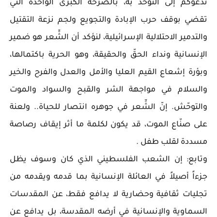
ندعوكم إلى التوحد به، بالصرخة الكبرى الواحدة التي
تقضي بوقف حرب الإبادة والتجويع ولجم نزعة التقتيل
والتدمير الاحتلالية الإسرائيلية، لنؤكد أن الشِّعر هو ضمير
الإنسانية ونداء الحقّ والحقيقة، وهو الحرية باكتمالها،
وبؤرة إشعاع القيم العليا والأمل والعدل والفرح والخير
والسلام في مواجهة الشر والقبح والسواد والموت
والتوحّش. إنّ الشِّعر في جوهره انتصار للحياة.. ولعنة
على صنّاع الموت، قد يكون لكلمة ما أثر إيقاف رصاصة
مسددة لقلب طفل .
وتابع: إن الشعب الفلسطيني الذي كان وسوف يظل
جزءاً أصيلاً في العائلة الإنسانية بما قدمه ويقدمه من
تجليات ثقافية وحضارية لا يدافع فقط، عن المقدسات
السماوية والإنسانية في أرضه المقدسة، بل يدافع عن