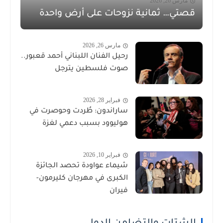
مارس 26, 2026
قصتي… ثمانية نزوحات على أرض واحدة
مارس 26, 2026
رحيل الفنان اللبناني أحمد قعبور..
صوت فلسطين يترجل
فبراير 28, 2026
ساراندون: طُردت وحوصرت في
هوليوود بسبب دعمي لغزة
فبراير 10, 2026
شيماء عواودة تحصد الجائزة
الكبرى في مهرجان كليرمون-
فيران