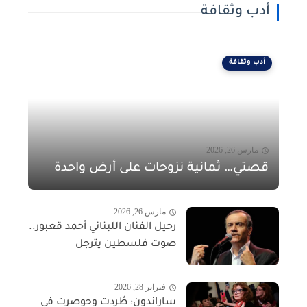
أدب وثقافة
أدب وثقافة
مارس 26, 2026
قصتي… ثمانية نزوحات على أرض واحدة
مارس 26, 2026
رحيل الفنان اللبناني أحمد قعبور..
صوت فلسطين يترجل
فبراير 28, 2026
ساراندون: طُردت وحوصرت في