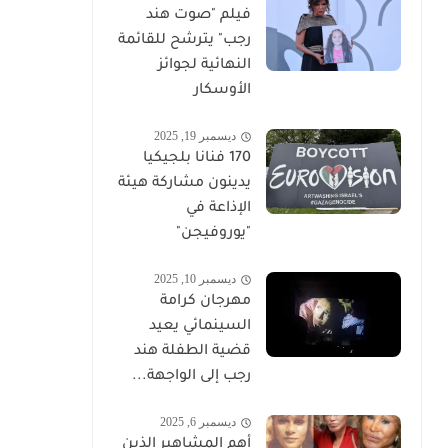
فيلم "صوت هند
رجب" يترشح للقائمة
النهائية لجوائز
الأوسكار
ديسمبر 19, 2025
170 فنانا بلجيكيا
يدينون مشاركة هيئة
الإذاعة في
"يوروفيجن"
ديسمبر 10, 2025
مهرجان كرامة
السينمائي يعيد
قضية الطفلة هند
رجب إلى الواجهة...
ديسمبر 6, 2025
أهم المشاهير الذين