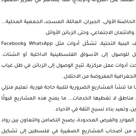
 تعتمد على المرونة والإبداع، مما يساهم في تعزيز الصمود
حاضنة الأولى. الجيران، العائلة، المسجد، الجمعية المحلية...
لائتمان الاجتماعي، وحتى الزبائن الأوائل.
الاعتماد على أدوات رقمية بديلة، في ظل ضعف البنية التحتية، تشكّل أدوات مثل WhatsApp وFacebook
 ووسائل للوصول إلى الأسواق الفلسطينية الداخلية أو الشتات.
حت أدوات عمل مركزية، تتيح الوصول إلى الزبائن في ظل غياب
 الجغرافية المفروضة من الاحتلال.
ا ما تنشأ المشاريع الضرورية لتلبية حاجة فورية: تعليم منزلي
 مناطق لا تغطيها الخدمات... ما يمنح هذه المشاريع قبولًا
 وتعيد بناء نسيج الثقة في الأحياء.
 الموارد والفرص المحدودة، يصبح التضامن والتعاون بين رواد
لعديد من أصحاب المشاريع الصغيرة في فلسطين إلى تشكيل