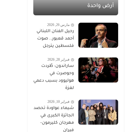
أرض واحدة
مارس 26, 2026
رحيل الفنان اللبناني
أحمد قعبور.. صوت
فلسطين يترجل
فبراير 28, 2026
ساراندون: طُردت
وحوصرت في
هوليوود بسبب دعمي
لغزة
فبراير 10, 2026
شيماء عواودة تحصد
الجائزة الكبرى في
مهرجان كليرمون-
فيران