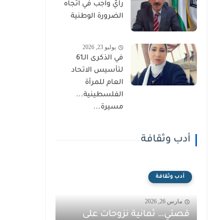
رأيٌ واجب في اتجاه
الضرورة الوطنية
يوليو 23, 2026
في الذكرى الـ61
لتأسيس الاتحاد
العام للمرأة
الفلسطينية...
مسيرة...
أدب وثقافة
أدب وثقافة
مارس 26, 2026
قصتي… ثمانية نزوحات على