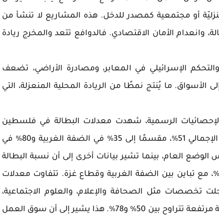
زليّة أو مجتمعية كمصدر للدخل. هذه المشاريع لا تنشأ من
طالة، وانعدام الأمان الاقتصادي. فالدوافع تتعد والمخرج ريادة
، والتحكم الإسرائيلي في المعابر، ومصادرة الأراضي، تضعف
لأسواق. ما يُنتج نمطًا من الريادة المحلية المنعزلة، التي
آخر الإحصائيات الرسمية، شهدت معدلات البطالة في فلسطين
ارتفاعًا ملحوظًا في عام 2024، حيث بلغ المعدل الإجمالي 51%، مقسمًا إلى 35% في الضفة الغربية و80% في
 الوضع العام، بينما تشير بيانات أخرى إلى أن نسبة البطالة
ين الخريجين الجامعيين في فلسطين بلغت 48%، مع تباين بين الضفة الغربية وقطاع غزة. تتفاوت معدلات
 تخصصات مثل الصحافة والإعلام، والعلوم الاجتماعية،
والعلوم الفيزيائية، والعلوم التربوية، معدلات بطالة مرتفعة تتراوح بين 50% و78%. هذا يشير إلى أن سوق العمل