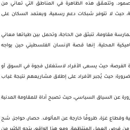
لصمود. وتتعمّق هذه الظاهرة في المناطق التي تعاني من
ية، حيث لا تتوفر شبكات دعم رسمية، ويعتمد السكان على
ارسة مقاومة، تنبثق من الحاجة، وتحمل بين طياتها معاني
يناميكية المحلية. إنها قصة الإنسان الفلسطيني حين يواجه
يادة الفرصة: حيث يسعى الأفراد لاستغلال فجوة في السوق أو
ضرورة: حيث يُجبر الأفراد على إطلاق مشاريعهم نتيجة غياب
ورة عن السياق السياسي، حيث تصبح أداة للمقاومة المدنية
 وقطاع غزة، ظروفًا خارجة عن المألوف. حصار، حواجز، شح
 من فرص العمل المنتظمة. ومع هذا الواقع، يتجه الكثير من