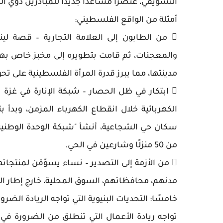
التسويقي، عنصرًا مساعدًا جديدًا للمبادرين ذوي الم
أمثلة من الواقع الفلسطيني:
 من الطابون إلى العلامة التجارية – قصة لي
والمعجنات، ثم قامت بتطويره إلى مخبز خاص بها
مدينتها، مما يبرز قدرة المرأة الفلسطينية على ت
 ابتكار في ظل الحصار – شبكة الإنارة في غزة 
الكهربائية خلال انقطاع الكهرباء المزمن، وب
سكان حي الشجاعية، أنشأ "شبكة الوحدة الوطنية لل
من 50 منزلًا وشارعين في الحي.
 من الأزمة إلى التصدير – نساء يسوّقن لمنتجاته
مدنهم، محافظاتهم، السوق المحلية، خارج إطار ا
خامسًا: التحديات البنيوية التي تواجه الريادة الضرور
تواجه ريادة الأعمال التي تنطلق من الضرورة في