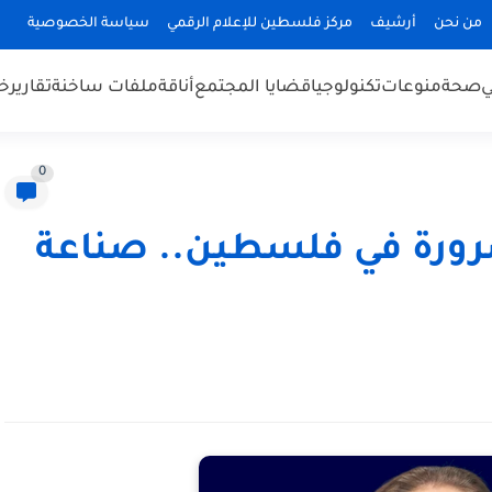
من نحن
أرشيف
مركز فلسطين للإعلام الرقمي
سياسة الخصوصية
ي
صحة
منوعات
تكنولوجيا
قضايا المجتمع
أناقة
ملفات ساخنة
تقارير
خب
0
ضرورة في فلسطين.. صناعة