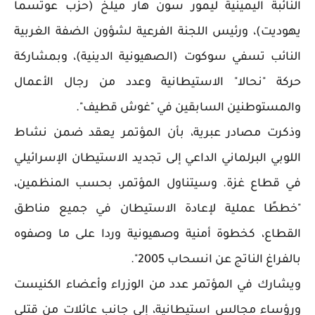
النائبة اليمينية ليمور سون هار ميلخ (حزب عوتسما
يهوديت)، ورئيس اللجنة الفرعية لشؤون الضفة الغربية
النائب تسفي سوكوت (الصهيونية الدينية)، وبمشاركة
حركة "نحالا" الاستيطانية وعدد من رجال الأعمال
والمستوطنين السابقين في "غوش قطيف".
وذكرت مصادر عبرية، بأن المؤتمر يعقد ضمن نشاط
اللوبي البرلماني الداعي إلى تجديد الاستيطان الإسرائيلي
في قطاع غزة. وسيتناول المؤتمر، بحسب المنظمين،
"خططًا عملية لإعادة الاستيطان في جميع مناطق
القطاع، كخطوة أمنية وصهيونية وردا على ما وصفوه
بالفراغ الناتج عن انسحاب 2005".
ويشارك في المؤتمر عدد من الوزراء وأعضاء الكنيست
ورؤساء مجالس استيطانية، إلى جانب عائلات من قتلى