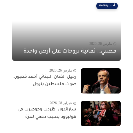
أدب وثقافة
مارس 26, 2026
قصتي… ثمانية نزوحات على أرض واحدة
مارس 26, 2026
رحيل الفنان اللبناني أحمد قعبور..
صوت فلسطين يترجل
فبراير 28, 2026
ساراندون: طُردت وحوصرت في
هوليوود بسبب دعمي لغزة