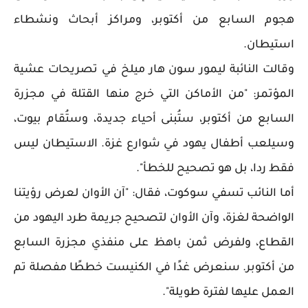
هجوم السابع من أكتوبر، ومراكز أبحاث ونشطاء
استيطان.
وقالت النائبة ليمور سون هار ميلخ في تصريحات عشية
المؤتمر: "من الأماكن التي خرج منها القتلة في مجزرة
السابع من أكتوبر، ستُبنى أحياء جديدة، وستُقام بيوت،
وسيلعب أطفال يهود في شوارع غزة. الاستيطان ليس
فقط ردا، بل هو تصحيح للخطأ".
أما النائب تسفي سوكوت، فقال: "آن الأوان لعرض رؤيتنا
الواضحة لغزة، وآن الأوان لتصحيح جريمة طرد اليهود من
القطاع، ولفرض ثمن باهظ على منفذي مجزرة السابع
من أكتوبر. سنعرض غدًا في الكنيست خططًا مفصلة تم
العمل عليها لفترة طويلة".