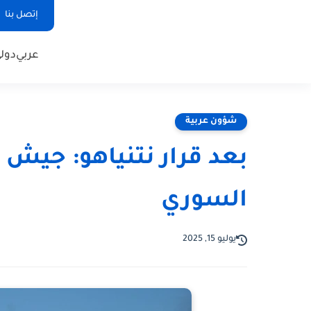
إتصل بنا
عربي
دول
شؤون عربية
بعد قرار نتنياهو: جيش 
السوري
يوليو 15, 2025