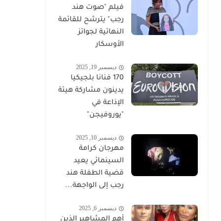
فيلم "صوت هند
رجب" يترشح للقائمة
النهائية لجوائز
الأوسكار
ديسمبر 19, 2025
170 فنانا بلجيكيا
يدينون مشاركة هيئة
الإذاعة في
"يوروفيجن"
ديسمبر 10, 2025
مهرجان كرامة
السينمائي يعيد
قضية الطفلة هند
رجب إلى الواجهة...
ديسمبر 6, 2025
أهم المشاهير الذين