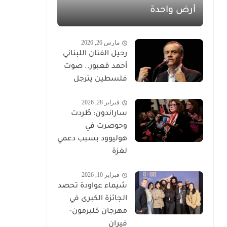
أرض واحدة
مارس 26, 2026
رحيل الفنان اللبناني
أحمد قعبور.. صوت
فلسطين يترجل
فبراير 28, 2026
ساراندون: طُردت
وحوصرت في
هوليوود بسبب دعمي
لغزة
فبراير 10, 2026
شيماء عواودة تحصد
الجائزة الكبرى في
مهرجان كليرمون-
فيران