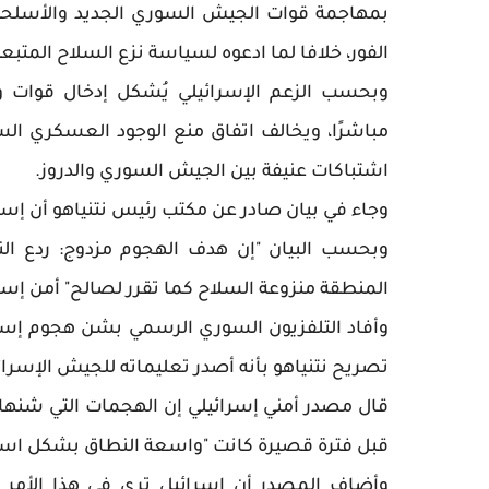
بمهاجمة قوات الجيش السوري الجديد والأسلحة 
الفور، خلافا لما ادعوه لسياسة نزع السلاح المتب
وبحسب الزعم الإسرائيلي يُشكل إدخال قوات وأس
مباشرًا، ويخالف اتفاق منع الوجود العسكري السو
اشتباكات عنيفة بين الجيش السوري والدروز.
وجاء في بيان صادر عن مكتب رئيس نتنياهو أن إسر
وبحسب البيان "إن هدف الهجوم مزدوج: ردع ال
المنطقة منزوعة السلاح كما تقرر لصالح" أمن إسر
وأفاد التلفزيون السوري الرسمي بشن هجوم إسرا
تصريح نتنياهو بأنه أصدر تعليماته للجيش الإسرائ
قال مصدر أمني إسرائيلي إن الهجمات التي شنها
قبل فترة قصيرة كانت "واسعة النطاق بشكل استث
وأضاف المصدر أن إسرائيل ترى في هذا الأمر ا