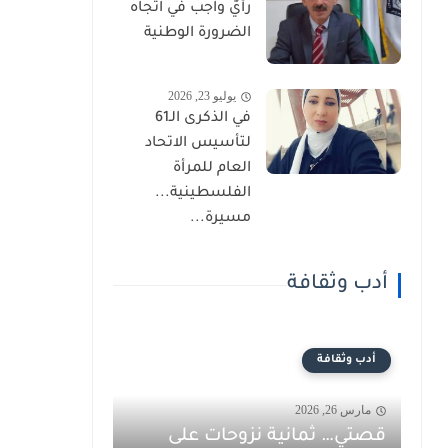
رأيٌ واجب في اتجاه
الضرورة الوطنية
يوليو 23, 2026
في الذكرى الـ61
لتأسيس الاتحاد
العام للمرأة
الفلسطينية...
مسيرة...
أدب وثقافة
أدب وثقافة
مارس 26, 2026
قصتي… ثمانية نزوحات على