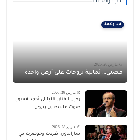
أدب وثقافة
أدب وثقافة
مارس 26, 2026
قصتي… ثمانية نزوحات على أرض واحدة
مارس 26, 2026
رحيل الفنان اللبناني أحمد قعبور..
صوت فلسطين يترجل
فبراير 28, 2026
ساراندون: طُردت وحوصرت في