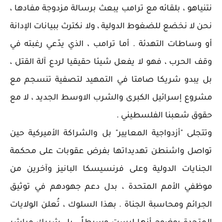
نتنياهو ، بلقائه مع ترامب يبعث برسالة مزدوجة مفادها ،
نحن لا نخضع للضغوط الدولية ، ولا نكترث ببيانات الإدانة
أو وساطات التهدئة . أما ترامب ، الذي يدّعي رغبته في
وقف الحرب ، فهو لا يفعل شيئا حقيقيا لردع آلة القتل ،
بل يبدو شريكا صامتا في التمهيد لتصفية تنسجم مع
مشروع إسرائيل الكبرى والشرب الاوسط الجديد ، لا مع
حقوق شعبنا الفلسطيني .
وتتجلى "أزدواجية المعايير" بل والشراكة الأميركية حين
تواصل واشنطن تهديداتها بفرض عقوبات على محكمة
الجنايات الدولية وعلى فرنسيسكا البانيز وآخرين من
موظفي الأمم المتحدة ، بدل دعم جهودهم في توثيق
الجرائم ومحاسبة الجناة . بهذا السلوك ، تُعلن الولايات