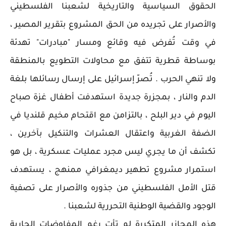
الحقوق السياسية والتاريخية لشعبنا الفلسطيني
والأصرار على تجريده من الحق المشروع بتقرير المصير ،
في وقت تُفرض فيه وقائع ومسار "مبادرات" تهدئة
بوساطة قطرية تتفق مع محاولات التطويع بالمنطقة
ولا تنهي الحرب . تُصرّ إسرائيل على إرسال رسائلها بلغة
الدم والنار ، بمجزرة جديدة استهدفت أطفال غزة صباح
اليوم في دير البلح ، بالتزامن مع اقتحام مخيم قلنديا في
الضفة الغربية واعتقال العشرات والتنكيل بآخرين ،
تكشف أن ما يجري ليس مجرد عمليات عسكرية ، بل هو
استمرار مشروع تطهير ديمغرافي ممنهج ، يستهدف
قتل الأمل الفلسطيني من جذوره والأصرار على تصفية
الوجود والقضية الوطنية التحررية لشعبنا .
هذه المجازر المتكررة لم تأتِ رغم المفاوضات الجارية