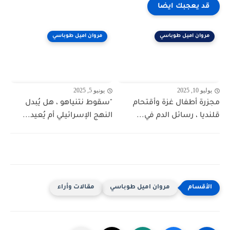
قد يعجبك ايضا
مروان اميل طوباسي
مروان اميل طوباسي
يوليو 10, 2025
يونيو 5, 2025
مجزرة أطفال غزة وأقتحام
"سقوط نتنياهو ، هل يُبدل
قلنديا ، رسائل الدم في...
النهج الإسرائيلي أم يُعيد...
مروان اميل طوباسي
مقالات وأراء