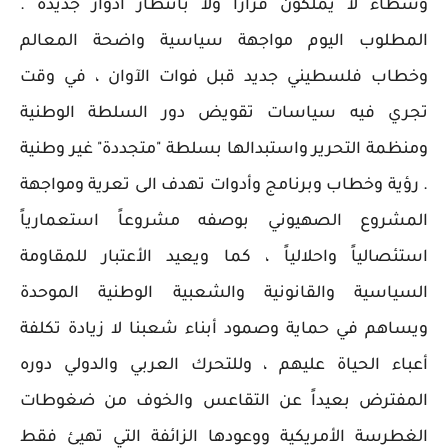
وسطاء لا يملكون قراراً ولا بانتظار أدوار جديدة .
المطلوب اليوم مواجهة سياسية واضحة المعالم
وخطاب فلسطيني جديد قبل فوات الآوان ، في وقت
تجري فيه سياسات تقويض دور السلطة الوطنية
ومنظمة التحرير واستبدالها بسلطة "متجددة" غير وطنية
. رؤية وخطاب وبرنامج وأدوات تهدف الى تعرية ومواجهة
المشروع الصهيوني بوصفه مشروعاً استعمارياً
استئصالياً واحلالياً ، كما ويعيد الأعتبار للمقاومة
السياسية والقانونية والشعبية الوطنية الموحدة
ويساهم في حماية وصمود أبناء شعبنا لا زيادة تكلفة
أعباء الحياة عليهم ، وللتحرك العربي والدولي دوره
المفترض بعيداً عن التقاعس والخوف من ضغوطات
الغطرسة الأمريكية ووعودها الزائفة التي تهيئ فقط