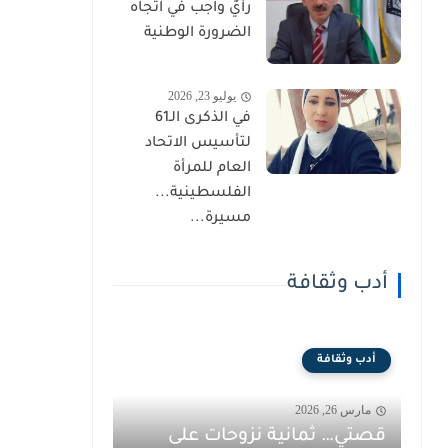
رأيٌ واجب في اتجاه
الضرورة الوطنية
يوليو 23, 2026
في الذكرى الـ61
لتأسيس الاتحاد
العام للمرأة
الفلسطينية...
مسيرة...
أدب وثقافة
أدب وثقافة
مارس 26, 2026
قصتي… ثمانية نزوحات على