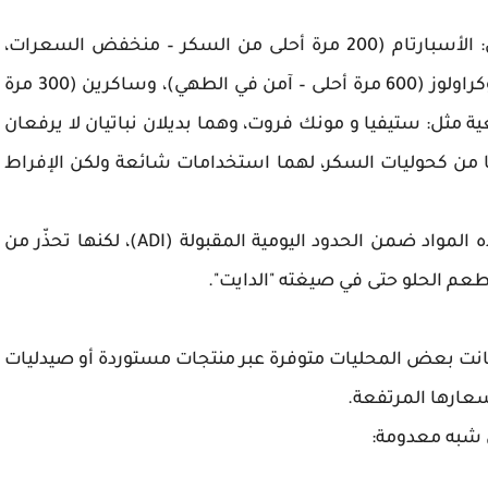
وأوضح د. محمد زغبر ان المُحلّيات الصناعية مثل: الأسبارتام (200 مرة أحلى من السكر – منخفض السعرات،
لكنه غير مناسب لمرضى الفينيل كيتونيوريا)، وسوكراولوز (600 مرة أحلى – آمن في الطهي)، وساكرين (300 مرة
عية مثل: ستيفيا و مونك فروت، وهما بديلان نباتيان لا يرفعان
هما من كحوليات السكر، لهما استخدامات شائعة ولكن الإفراط
وتقرّ الهيئات العالمية مثل WHO و FDA بأمان هذه المواد ضمن الحدود اليومية المقبولة (ADI)، لكنها تحذّر من
طعم الحلو حتى في صيغته "الدايت".
د. زغبر قبل الحرب الأخيرة (2023–2024)، كانت بعض المحليات متوفرة عبر منتجات مستوردة أو صيدليات
سعارها المرتفعة.
ئل شبه معدومة: