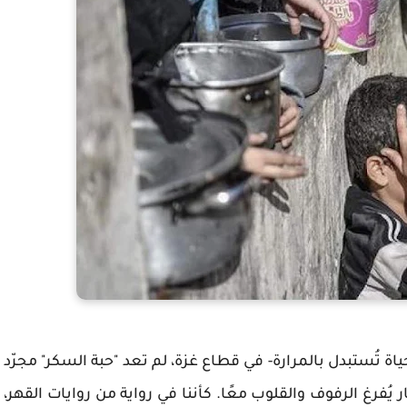
اوة الحياة تُستبدل بالمرارة- في قطاع غزة، لم تعد "حبة السكر" مجرّد
فرغ الرفوف والقلوب معًا. كأننا في رواية من روايات القهر،