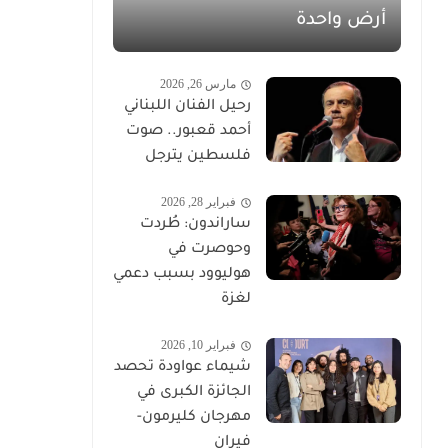
أرض واحدة
مارس 26, 2026
رحيل الفنان اللبناني
أحمد قعبور.. صوت
فلسطين يترجل
فبراير 28, 2026
ساراندون: طُردت
وحوصرت في
هوليوود بسبب دعمي
لغزة
فبراير 10, 2026
شيماء عواودة تحصد
الجائزة الكبرى في
مهرجان كليرمون-
فيران