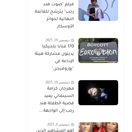
فيلم "صوت هند
رجب" يترشح للقائمة
النهائية لجوائز
الأوسكار
ديسمبر 19, 2025
170 فنانا بلجيكيا
يدينون مشاركة هيئة
الإذاعة في
"يوروفيجن"
ديسمبر 10, 2025
مهرجان كرامة
السينمائي يعيد
قضية الطفلة هند
رجب إلى الواجهة...
ديسمبر 6, 2025
أهم المشاهير الذين