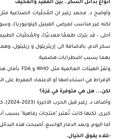
أنواع بدائل السكر.. بين المفيد والمخيف
أحلى – قد يترك طعمًا معدنيًا)، والمُحلّيات الطبي
سكر الدم، بالاضافة الى إريثريتول و زيليتول، و
بهما يسبب اضطرابات هضمية.
الإفراط في استخدامها أو الاعتماد المفرط على ال
لكن... هل هي متوفرة في غزة؟
وأضاف 
كبرى. لكنها كانت تُعتبر "منتجات رفاهية" بسبب أ
أما اليوم، وبعد الدمار الواسع، أصبحت هذه البدا
-غلاء يفوق الخيال.