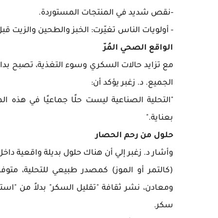
-نقص شديد في المنتجات المستوردة.
- أولويات الناس تغيّرت: الخبز والطحين والزيت قبل
الواقع الصحي المُرّ
مع تزايد حالات السكري وسوء التغذية، تصبح بدائل 
الجميع. د. زغبر يؤكد أن:
"التحلية الصناعية ليست حلًا جماعيًا في هذه 
بعناية."
حلول من رحم الحصار
وأشار د. زغبر إلي أن هناك حلول بديلة واقعية داخ
(كالتمر أو الموز) كمصدر طبيعي للتحلية، متوف
ومعادن، نشر ثقافة "تقليل السكر" بدلاً من "استب
سكر.