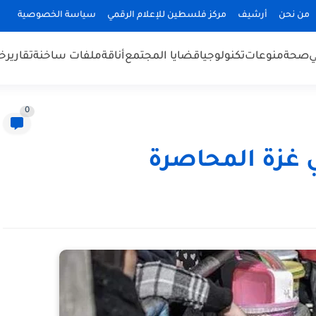
من نحن
أرشيف
مركز فلسطين للإعلام الرقمي
سياسة الخصوصية
ي
صحة
منوعات
تكنولوجيا
قضايا المجتمع
أناقة
ملفات ساخنة
تقارير
خب
0
في غزة المحاصرة