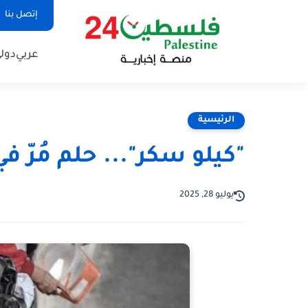
إتصل بنا
عربي
دول
الرئيسية
"كيلو سكر"... حلم مُرّ 
يوليو 28, 2025