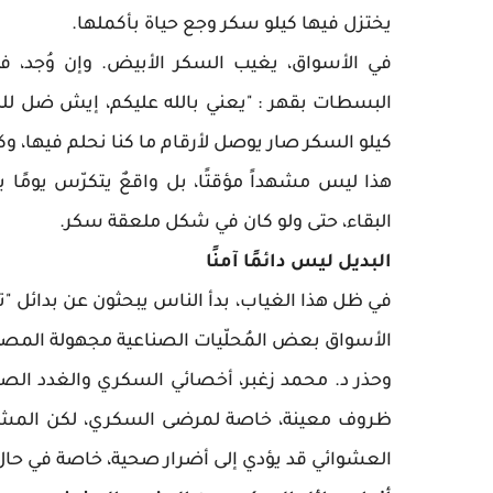
يختزل فيها كيلو سكر وجع حياة بأكملها.
في الأسواق، يغيب السكر الأبيض. وإن وُجد، فه
البسطات بقهر : "يعني بالله عليكم، إيش ضل للنا
كيلو السكر صار يوصل لأرقام ما كنا نحلم فيها، و
هذا ليس مشهداً مؤقتًا، بل واقعٌ يتكرّس يومًا 
البقاء، حتى ولو كان في شكل ملعقة سكر.
البديل ليس دائمًا آمنًا
في ظل هذا الغياب، بدأ الناس يبحثون عن بدائل "
الأسواق بعض المُحلّيات الصناعية مجهولة المصدر،
وحذر د. محمد زغبر، أخصائي السكري والغدد الصما
ظروف معينة، خاصة لمرضى السكري، لكن المشكل
العشوائي قد يؤدي إلى أضرار صحية، خاصة في حال 