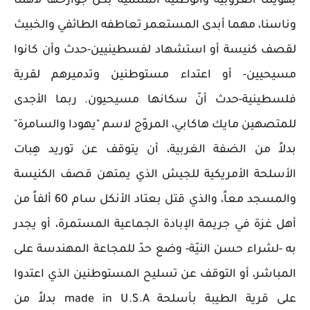
بهويتنا العروبية والوطنية المنتمية بكل جوارحها لأهلنا
وناسنا، مهما أبدى المستعمر تعاطفه الطائفي والخبيث
لقصف كنيسة أو استشهاد لفسطينيين-حدث وأن كانوا
مسيحيين- أو اعتداء مستوطنين وتدميرهم لقرية
فلسطينية-حدث أنّ سكانها مسيحيون. ربما الأجدى
للمتصهين مايك هاكابي، المروّج لاسم "يهودا والسامرة"
بدلاً من الضفة الغربية، أن يتوقف عن توريد هِبات
الأسلحة الأمريكية للجيش الذي يمتهن قصف الكنيسة
والمسجد معاً، والذي قتل بعتاد الأنكل سام 60 ألفاً من
أهل غزة في جريمة الإبادة الجماعية المستمرة، أو يجدر
به -لشراء حسن النيّة- وضع حدّ للمجاعة المهندسة على
المباشر، أو التوقف عن تسليح المستوطنين الذي اعتدوا
على قرية الطيبة بأسلحة made in U.S.A بدلاً من