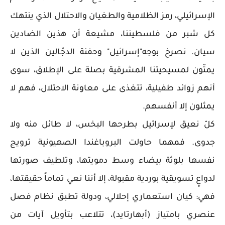
الإسرائيلي، رمز الظلامية والطغيان والاحتلال الذي ينتهك
كل شبر من فلسطيننا، مشيعة أن هذين الضادين
سيان. نصرخ بوجه"إسرائيل" وحفنة الدجّالين الذين لا
يمتّون لمسيحيتنا المشرقية بصلة على الإطلاق، سوى
أنهم زوائد طفيلية، تتغذى على معاونة الاحتلال، فهم لا
يمثلون إلا أنفسهم.
كلّ نعيق لإسرائيل بطرحها البخس، لا طائل منه ولا
جدوى. فمهما حاولت البروباغندا الصهيونية ترويج
نفسها بلوثة بيضاء وسط دمويتها، وتلطيف صورتها
لدواعٍ تسويقية بوردية مقبولة، إلا أننا نعي تماماً حقيقتها،
فهي: كيان استعماري إحلالي، ودولة تطبق نظام فصل
عنصري بامتياز (أبهارتايد)، تتلاعب بتأويل آيات من