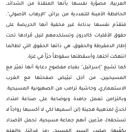
العربية، مصوّرة نفسها بأنها المنقذة من الشدائد،
الحافظة الأمينة للتعددية من براثن "الإرهاب الأصولي".
فتقدّم نفسها بدناءة غير مخفية أنها الحريصة على
حقوق الأقليات كالدروز، وتستخدمهم لنيل مُرادها تحت
إطار الدمقرطة والحقوق، هي ذاتها الحقوق التي لطالما
انتهكت أختها، وأسقطتها سقوطاً حرّاً في غزة.
كما تشيع "إسرائيل" بغباء مفضوح دعاية أنها تميّز مع
المسيحيين، من أجل تبيّيض صفحتها مع الغرب
الاستعماري، وحاشية ترامب من الصهيونية المسيحية.
وبالتزامن تعمل جاهدة وبوضاعة على صناعة امتداد
لحديّ لمذهبية هجينة (لن أسميها لكي لا أكسبها رواجاً لا
تستحقه)، مدّعين أنهم جماعة مسيحية، تحمل الأضداد
بكفّيها: صليب السيد المسيح، رمز فدائنا، والعلم