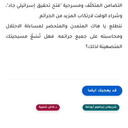
التضامن المتكلّف ومسرحية "فتح تحقيق إسرائيلي جاد"،
وشراء الوقت لارتكاب المزيد من الجرائم.
نتطلع يا هاك المتمدن والمتحضر لمساءلة الاحتلال
ومحاسبته على جميع جرائمه. فهل تَسَعُ مسيحيتك
المتصهينة لذلك؟
قد يعجبك ايضا
شريهان إبراهيم أبودقة
د.فاتن شلبية