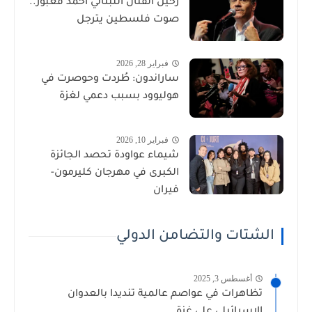
رحيل الفنان اللبناني أحمد قعبور..
صوت فلسطين يترجل
فبراير 28, 2026
ساراندون: طُردت وحوصرت في
هوليوود بسبب دعمي لغزة
فبراير 10, 2026
شيماء عواودة تحصد الجائزة
الكبرى في مهرجان كليرمون-
فيران
الشتات والتضامن الدولي
أغسطس 3, 2025
تظاهرات في عواصم عالمية تنديدا بالعدوان
الاسرائيلي على غزة