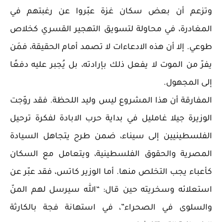
وتزعم أن بعض سكان غزة عبّروا عن رغبتهم في
المغادرة، في محاولة لتسويق التهجير القسري كخلاص
طوعي. إلا أن هذه الادعاءات لا تصمد أمام الحقيقة، فمَن
يفرّ من الموت لا يفعل ذلك بإرادته، بل يُجبر عليه دفعًا
إلى المجهول.
المفارقة أن هذا المشروع ليس وليد اللحظة. فقد روّجت
الوزيرة جيلا غامليل في بداية حرب الابادة لفكرة ترحيل
الفلسطينيين إلى سيناء، ضمن طرح يتجاهل السيادة
المصرية والحقوق الفلسطينية، ويتعامل مع السكان
كأعباء يجب التخلص منها. أما الوزير كاتس، فقد عبّر عن
استعلائه وسخريته حين قال: “الله سيرسل لهم المنّ
والسلوى في الصحراء”، في استهانة فجة بالكارثة