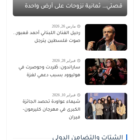
قصتي… ثمانية نزوحات على أرض واحدة
مارس 26, 2026
رحيل الفنان اللبناني أحمد قعبور..
صوت فلسطين يترجل
فبراير 28, 2026
ساراندون: طُردت وحوصرت في
هوليوود بسبب دعمي لغزة
فبراير 10, 2026
شيماء عواودة تحصد الجائزة
الكبرى في مهرجان كليرمون-
فيران
الشتات والتضامن الدولي