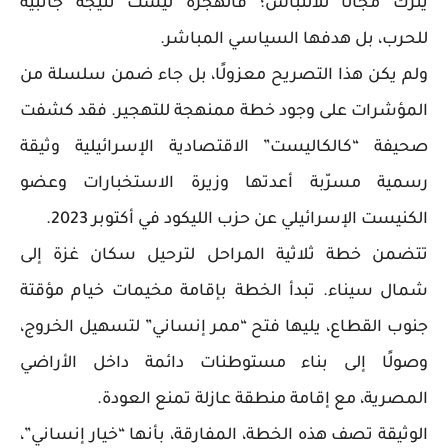
يترك مجالًا للالتباس؛ فالهجرة ليست نتيجة جانبية
للحرب، بل هدفها السياسي المباشر.
ولم يكن هذا التصريح معزولًا، بل جاء ضمن سلسلة من
المؤشرات على وجود خطة ممنهجة للتهجير. فقد كشفت
صحيفة “كالكاليست” الاقتصادية الإسرائيلية وثيقة
رسمية مسرّبة أعدتها وزيرة الاستخبارات وعضو
الكنيست الإسرائيلي عن حزب الليكود في أكتوبر 2023.
تتضمن خطة ثلاثية المراحل لترحيل سكان غزة إلى
شمال سيناء. تبدأ الخطة بإقامة مخيمات خيام مؤقتة
جنوب القطاع، يليها فتح “ممر إنساني” لتسهيل الخروج،
وصولًا إلى بناء مستوطنات دائمة داخل الأراضي
المصرية، مع إقامة منطقة عازلة تمنع العودة.
الوثيقة تصف هذه الخطة، المفارقة، بأنها “خيار إنساني”،