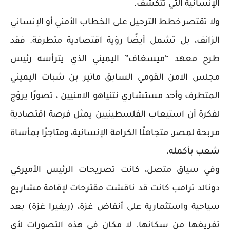
الإنسانية التي تتكشف.
ولا تقتصر خطط الترحيل على الخطاب الأمني أو الإنساني
الزائف، بل تشمل أيضًا رؤية اقتصادية متطرفة. فقد
طرح معهد “ميسغاف” اليميني الذي يترأسه رئيس
مجلس الامن القومي السابق مائير بن شبات اليميني
المتطرف وأحد مستشاري نتنياهو الامنيين ، تصورًا يروّج
لفكرة أن استيعاب الفلسطينيين يمثل فرصة اقتصادية
مربحة لمصر، متجاهلًا الكرامة الإنسانية، ومتاجرًا بمأساة
شعب بأكمله.
وفي سياق متصل، كانت تصريحات الرئيس الأميركي
دونالد ترامب كانت قد ناقشت مقترحات لإقامة مشاريع
سياحية واستثمارية على أنقاض غزة، (ريفيرا غزة) بعد
تفريغها من سكانها. لا مكان في هذه التصورات لأي