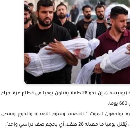
فلسطين24: قالت منظمة الأمم المتحدة للطفولة (يونيسف)، إن نحو 28 طفلا يقتلون يوميا في قطاع غزة، جراء
.
زة يواجهون الموت "بالقصف وسوء التغذية والجوع ونقص
 طفلا، أي بحجم صف دراسي واحد".