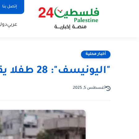
إتصل بنا
عربي
دول
أخبار محلية
"اليونيسف": 28 طفلا يقتلون في غزة يوميا
أغسطس 5, 2025