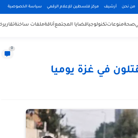
من نحن
أرشيف
مركز فلسطين للإعلام الرقمي
سياسة الخصوصية
ي
صحة
منوعات
تكنولوجيا
قضايا المجتمع
أناقة
ملفات ساخنة
تقارير
خب
0