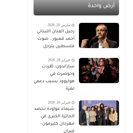
أرض واحدة
مارس 26, 2026
رحيل الفنان اللبناني
أحمد قعبور.. صوت
فلسطين يترجل
فبراير 28, 2026
ساراندون: طُردت
وحوصرت في
هوليوود بسبب دعمي
لغزة
فبراير 10, 2026
شيماء عواودة تحصد
الجائزة الكبرى في
مهرجان كليرمون-
فيران