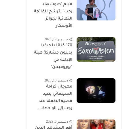
فيلم "صوت هند
رجب" يترشح للقائمة
النهائية لجوائز
الأوسكار
ديسمبر 19, 2025
170 فنانا بلجيكيا
يدينون مشاركة هيئة
الإذاعة في
"يوروفيجن"
ديسمبر 10, 2025
مهرجان كرامة
السينمائي يعيد
قضية الطفلة هند
رجب إلى الواجهة...
ديسمبر 6, 2025
أهم المشاهير الذين