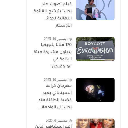
فيلم "صوت هند
رجب" يترشح للقائمة
النهائية لجوائز
الأوسكار
ديسمبر 19, 2025
170 فنانا بلجيكيا
يدينون مشاركة هيئة
الإذاعة في
"يوروفيجن"
ديسمبر 10, 2025
مهرجان كرامة
السينمائي يعيد
قضية الطفلة هند
رجب إلى الواجهة...
ديسمبر 6, 2025
أهم المشاهير الذين