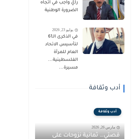
رأيٌ واجب في اتجاه
الضرورة الوطنية
يوليو 23, 2026
في الذكرى الـ61
لتأسيس الاتحاد
العام للمرأة
الفلسطينية...
مسيرة...
أدب وثقافة
أدب وثقافة
مارس 26, 2026
قصتي… ثمانية نزوحات على