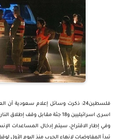
اسرى اسرائيليين و18 جثة مقابل وقف إطلاق النار لمدة 60 يوما والافراج عن اسرى فلسطينيين .
وفي إطار الاقتراح، سيتم إدخال المساعدات الإنسا
تبدأ المفاوضات لإنهاء الحرب منذ اليوم الأول لوقف