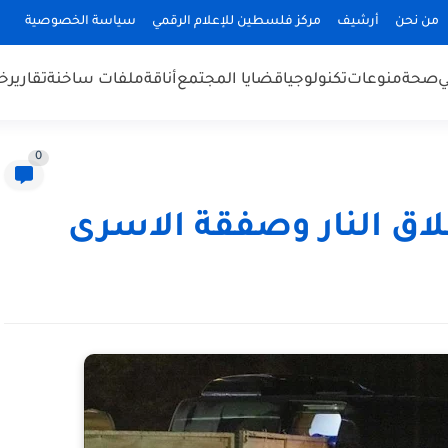
من نحن
أرشيف
مركز فلسطين للإعلام الرقمي
سياسة الخصوصية
ي
صحة
منوعات
تكنولوجيا
قضايا المجتمع
أناقة
ملفات ساخنة
تقارير
خب
0
اق النار وصفقة الاسرى