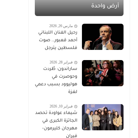
أرض واحدة
مارس 26, 2026
رحيل الفنان اللبناني
أحمد قعبور.. صوت
فلسطين يترجل
فبراير 28, 2026
ساراندون: طُردت
وحوصرت في
هوليوود بسبب دعمي
لغزة
فبراير 10, 2026
شيماء عواودة تحصد
الجائزة الكبرى في
مهرجان كليرمون-
فيران