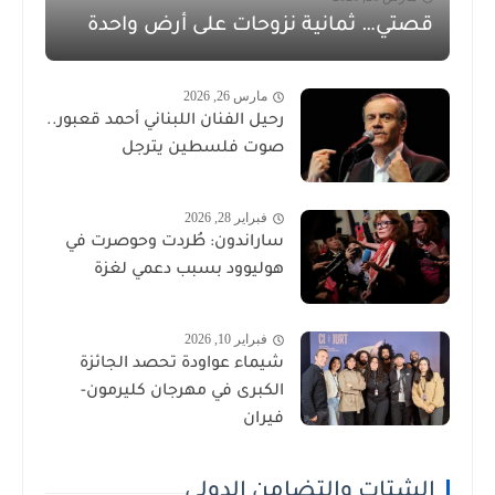
قصتي… ثمانية نزوحات على أرض واحدة
مارس 26, 2026
رحيل الفنان اللبناني أحمد قعبور..
صوت فلسطين يترجل
فبراير 28, 2026
ساراندون: طُردت وحوصرت في
هوليوود بسبب دعمي لغزة
فبراير 10, 2026
شيماء عواودة تحصد الجائزة
الكبرى في مهرجان كليرمون-
فيران
الشتات والتضامن الدولي