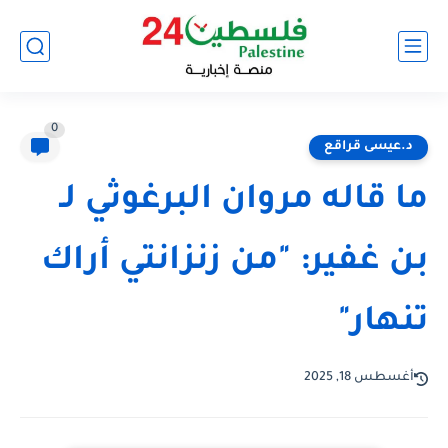
0
د.عيسى قراقع
ما قاله مروان البرغوثي لـ
بن غفير: "من زنزانتي أراك
تنهار"
أغسطس 18, 2025