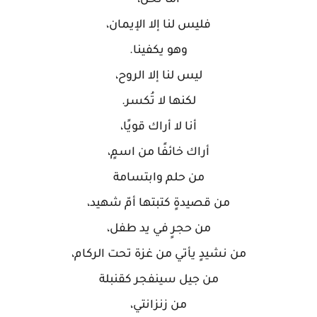
أما نحن،
فليس لنا إلا الإيمان،
وهو يكفينا.
ليس لنا إلا الروح،
لكنها لا تُكسر.
أنا لا أراك قويًا،
أراك خائفًا من اسمٍ،
من حلم وابتسامة
من قصيدةٍ كتبتها أمّ شهيد،
من حجرٍ في يد طفل،
من نشيدٍ يأتي من غزة تحت الركام،
من جيل سينفجر كقنبلة
من زنزانتي،