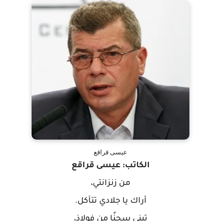
عيسى قراقع
الكاتب: عيسى قراقع
من زنزانتي،
أراك يا جلادي تتآكل.
تبني سجنًا من فولاذ،