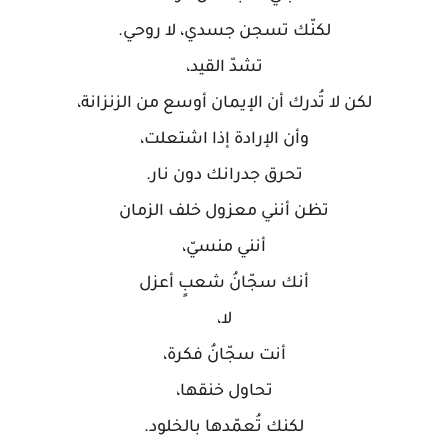
لكنّك تسجن جسدي، لا روحي.
تشدّ القيد،
لكن لا تُدرك أن الإيمان أوسع من الزنزانة،
وأن الإرادة إذا اشتعلت،
تحرق جدرانك دون نار.
تظن أنني معزول خلف الزمان
أنني منسيّ،
أنك سجّانُ شعبٍ أعزل
لا،
أنت سجّانُ فكرة،
تحاول خنقها،
لكنك تُعمّدها بالخلود.