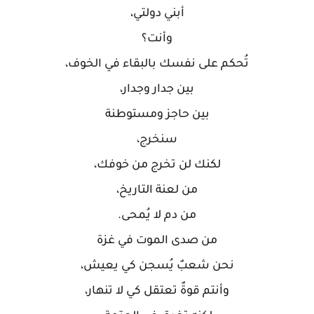
أبني دولتي،
وأنت؟
تُحكم على نفسك بالبقاء في الخوف،
بين جدار وجدار،
بين حاجز ومستوطنة
سنخرج،
لكنك لن تخرج من خوفك،
من لعنة التاريخ،
من دم لا يُمحى.
من صدى الموت في غزة
نحن شعبٌ يُسجن كي يعيش،
وأنتم قوةٌ تعتقل كي لا تنهار،