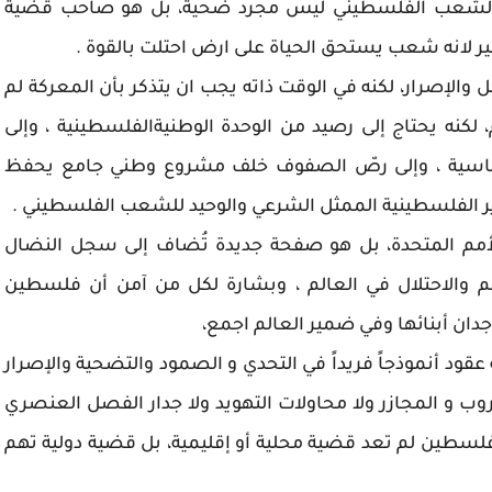
أن الشعب الفلسطيني ليس مجرد ضحية، بل هو صاحب قضية
ير لانه شعب يستحق الحياة على ارض احتلت بالقوة .
ل والإصرار، لكنه في الوقت ذاته يجب ان يتذكر بأن المعركة لم
، لكنه يحتاج إلى رصيد من الوحدة الوطنيةالفلسطينية ، وإلى
وماسية ، وإلى رصّ الصفوف خلف مشروع وطني جامع يحفظ
ر الفلسطينية الممثل الشرعي والوحيد للشعب الفلسطيني .
 رزنامة الأمم المتحدة، بل هو صفحة جديدة تُضاف إلى سجل النضال
م والاحتلال في العالم ، وبشارة لكل من آمن أن فلسطين
جدان أبنائها وفي ضمير العالم اجمع،
ود أنموذجاً فريداً في التحدي و الصمود والتضحية والإصرار
روب و المجازر ولا محاولات التهويد ولا جدار الفصل العنصري
 فلسطين لم تعد قضية محلية أو إقليمية، بل قضية دولية تهم