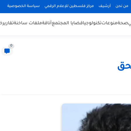
من نحن
أرشيف
مركز فلسطين للإعلام الرقمي
سياسة الخصوصية
ي
صحة
منوعات
تكنولوجيا
قضايا المجتمع
أناقة
ملفات ساخنة
تقارير
خب
0
حق