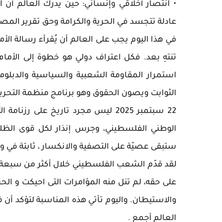
• انتصار أخلاقي وإنساني: حين يدرك العالم 
عادلة تتجسد في الحرية والكرامة وحق تقرير المص
في هذا اليوم يجب على العالم أن يُقرأء رسالة الأم
تنتهِ بعد. فكل اعتراف دولي هو خطوة إلى الأمام
استمرار المقاومة الشعبية والسياسية والدبل
الثوابت ويصون الحقوق وهو برنامج منظمة التحري
22 سبتمبر 2025 ليس مجرد تاريخ على
الوطني الفلسطيني، وجرس إنذار لكل قوى الظل
ستبقى عصيّة على التصفية والانكسار ، ثابتة في و
لقد قدّم الشعب الفلسطيني خلال أكثر من سبعة عق
على حقه، لم تنل منه المؤامرات التى احيكت و الح
والاستيطان. واليوم تأتي هذه المناسبة لتؤكد أن
العالم أجمع .