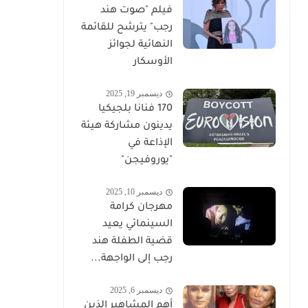
فيلم "صوت هند
رجب" يترشح للقائمة
النهائية لجوائز
الأوسكار
ديسمبر 19, 2025
170 فنانا بلجيكيا
يدينون مشاركة هيئة
الإذاعة في
"يوروفيجن"
ديسمبر 10, 2025
مهرجان كرامة
السينمائي يعيد
قضية الطفلة هند
رجب إلى الواجهة...
ديسمبر 6, 2025
أهم المشاهير الذين