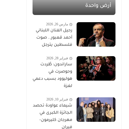
أرض واحدة
مارس 26, 2026
رحيل الفنان اللبناني
أحمد قعبور.. صوت
فلسطين يترجل
فبراير 28, 2026
ساراندون: طُردت
وحوصرت في
هوليوود بسبب دعمي
لغزة
فبراير 10, 2026
شيماء عواودة تحصد
الجائزة الكبرى في
مهرجان كليرمون-
فيران