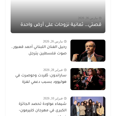
مارس 26, 2026
قصتي… ثمانية نزوحات على أرض واحدة
مارس 26, 2026
رحيل الفنان اللبناني أحمد قعبور..
صوت فلسطين يترجل
فبراير 28, 2026
ساراندون: طُردت وحوصرت في
هوليوود بسبب دعمي لغزة
فبراير 10, 2026
شيماء عواودة تحصد الجائزة
الكبرى في مهرجان كليرمون-