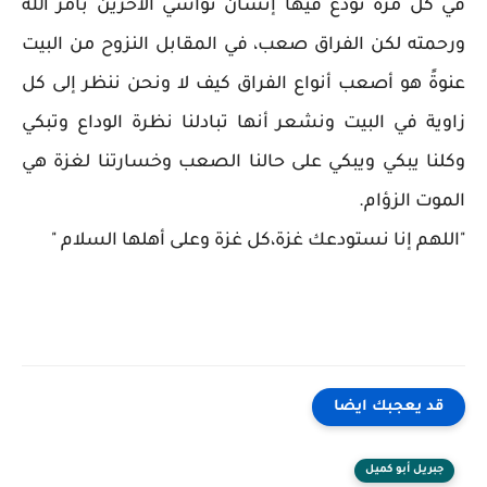
في كل مرة نودع فيها إنسان نواسي الآخرين بأمر الله
ورحمته لكن الفراق صعب، في المقابل النزوح من البيت
عنوةً هو أصعب أنواع الفراق كيف لا ونحن ننظر إلى كل
زاوية في البيت ونشعر أنها تبادلنا نظرة الوداع وتبكي
وكلنا يبكي ويبكي على حالنا الصعب وخسارتنا لغزة هي
الموت الزؤام.
"اللهم إنا نستودعك غزة،كل غزة وعلى أهلها السلام "
قد يعجبك ايضا
جبريل أبو كميل