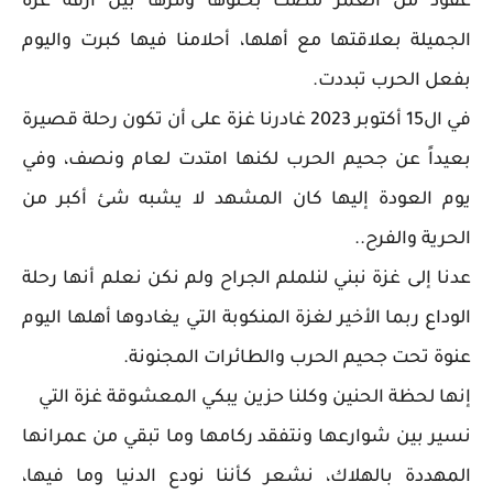
عقود من العمر مضت بحلوها ومرها بين أزقة غزة
الجميلة بعلاقتها مع أهلها، أحلامنا فيها كبرت واليوم
بفعل الحرب تبددت.
في ال15 أكتوبر 2023 غادرنا غزة على أن تكون رحلة قصيرة
بعيداً عن جحيم الحرب لكنها امتدت لعام ونصف، وفي
يوم العودة إليها كان المشهد لا يشبه شئ أكبر من
الحرية والفرح..
عدنا إلى غزة نبني لنلملم الجراح ولم نكن نعلم أنها رحلة
الوداع ربما الأخير لغزة المنكوبة التي يغادوها أهلها اليوم
عنوة تحت جحيم الحرب والطائرات المجنونة.
إنها لحظة الحنين وكلنا حزين يبكي المعشوقة غزة التي
نسير بين شوارعها ونتفقد ركامها وما تبقي من عمرانها
المهددة بالهلاك، نشعر كأننا نودع الدنيا وما فيها،