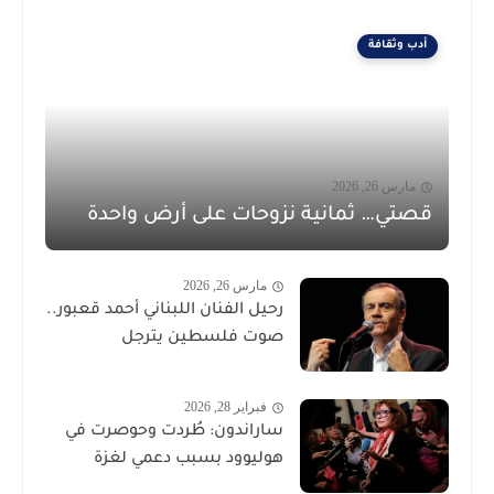
أدب وثقافة
مارس 26, 2026
قصتي… ثمانية نزوحات على أرض واحدة
مارس 26, 2026
رحيل الفنان اللبناني أحمد قعبور..
صوت فلسطين يترجل
فبراير 28, 2026
ساراندون: طُردت وحوصرت في
هوليوود بسبب دعمي لغزة