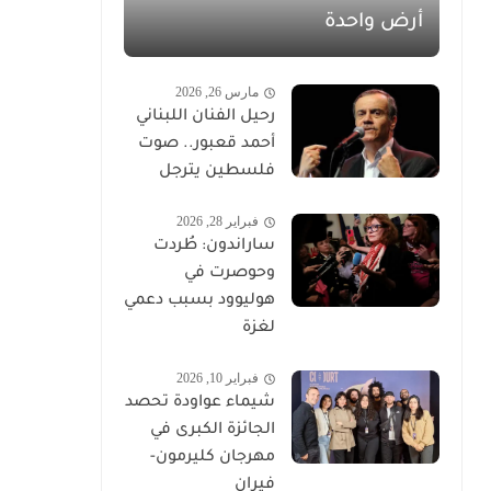
أرض واحدة
مارس 26, 2026
رحيل الفنان اللبناني
أحمد قعبور.. صوت
فلسطين يترجل
فبراير 28, 2026
ساراندون: طُردت
وحوصرت في
هوليوود بسبب دعمي
لغزة
فبراير 10, 2026
شيماء عواودة تحصد
الجائزة الكبرى في
مهرجان كليرمون-
فيران