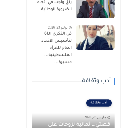
رأيٌ واجب في اتجاه
الضرورة الوطنية
يوليو 23, 2026
في الذكرى الـ61
لتأسيس الاتحاد
العام للمرأة
الفلسطينية...
مسيرة...
أدب وثقافة
أدب وثقافة
مارس 26, 2026
قصتي… ثمانية نزوحات على