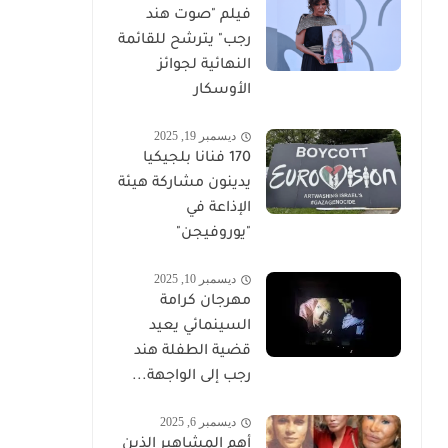
فيلم "صوت هند
رجب" يترشح للقائمة
النهائية لجوائز
الأوسكار
ديسمبر 19, 2025
170 فنانا بلجيكيا
يدينون مشاركة هيئة
الإذاعة في
"يوروفيجن"
ديسمبر 10, 2025
مهرجان كرامة
السينمائي يعيد
قضية الطفلة هند
رجب إلى الواجهة...
ديسمبر 6, 2025
أهم المشاهير الذين