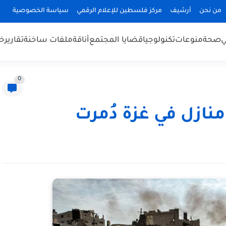
من نحن
أرشيف
مركز فلسطين للإعلام الرقمي
سياسة الخصوصية
ي
صحة
منوعات
تكنولوجيا
قضايا المجتمع
أناقة
ملفات ساخنة
تقارير
خب
0