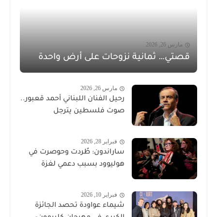
مارس 26, 2026
قصتي… ثمانية نزوحات على أرض واحدة
مارس 26, 2026
رحيل الفنان اللبناني أحمد قعبور..
صوت فلسطين يترجل
فبراير 28, 2026
ساراندون: طُردت وحوصرت في
هوليوود بسبب دعمي لغزة
فبراير 10, 2026
شيماء عواودة تحصد الجائزة