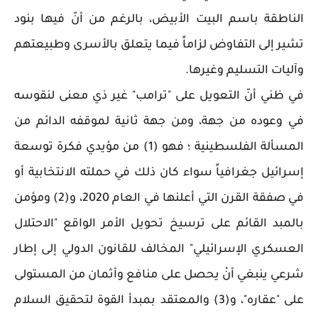
الناطقة باسم البيت الأبيض، بالرغم من أنّ فيها بنود
تشير إلى التفاوض لزاماً فيما يتعلق بالأسرى وطبيعتهم
وآليات التسليم وغيرها.
في ظني أنّ التعويل على "ترامب" غير ذي معنى لنقوسه
في وعوده من جهة، ومن جهة ثانية لموقفه الدائم من
المسألة الفلسطينية ؛ فهو (1) من مؤيدي فكرة توسعة
إسرائيل جغرافياً سواء كان ذلك في حملته الانتخابية أو
في صفقة القرن التي أعلنها في العام 2020، و(2) ومؤمن
بالمبد القائم على ترسيخ تحويل الأمر الواقع "الاحتلال
العسكري الإسرائيلي" المخالف للقانون الدولي إلى إطار
شرعي ينبغي أنْ يحصل على منافع وأثمان من المستولى
على "عقاره"، و(3) والمعتقد بمبدأ القوة لتحقيق السلام