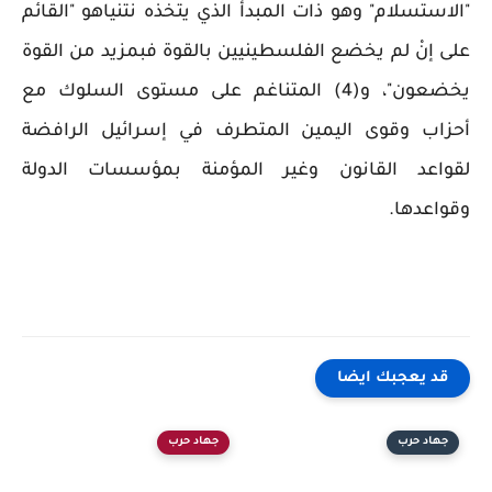
"الاستسلام" وهو ذات المبدأ الذي يتخذه نتنياهو "القائم
على إنْ لم يخضع الفلسطينيين بالقوة فبمزيد من القوة
يخضعون"، و(4) المتناغم على مستوى السلوك مع
أحزاب وقوى اليمين المتطرف في إسرائيل الرافضة
لقواعد القانون وغير المؤمنة بمؤسسات الدولة
وقواعدها.
قد يعجبك ايضا
جهاد حرب
جهاد حرب