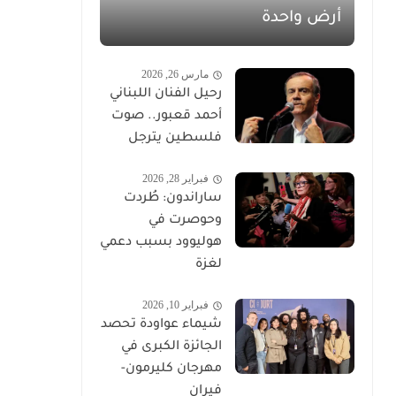
أرض واحدة
مارس 26, 2026
رحيل الفنان اللبناني
أحمد قعبور.. صوت
فلسطين يترجل
فبراير 28, 2026
ساراندون: طُردت
وحوصرت في
هوليوود بسبب دعمي
لغزة
فبراير 10, 2026
شيماء عواودة تحصد
الجائزة الكبرى في
مهرجان كليرمون-
فيران