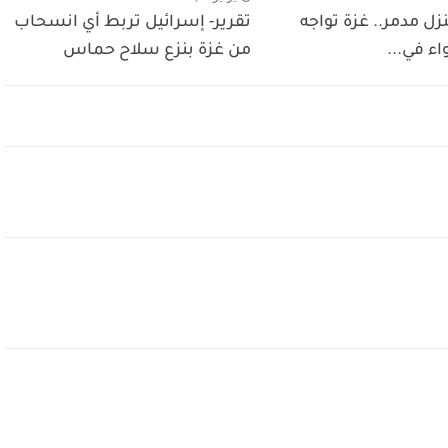
 منزل مدمر.. غزة تواجه
تقرير- إسرائيل تربط أي انسحاب
واء في...
من غزة بنزع سلاح حماس