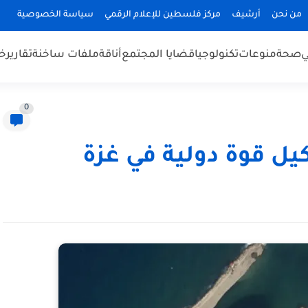
من نحن
أرشيف
مركز فلسطين للإعلام الرقمي
سياسة الخصوصية
ي
صحة
منوعات
تكنولوجيا
قضايا المجتمع
أناقة
ملفات ساخنة
تقارير
خب
0
ل قوة دولية في غزة