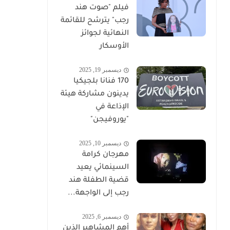
فيلم "صوت هند
رجب" يترشح للقائمة
النهائية لجوائز
الأوسكار
ديسمبر 19, 2025
170 فنانا بلجيكيا
يدينون مشاركة هيئة
الإذاعة في
"يوروفيجن"
ديسمبر 10, 2025
مهرجان كرامة
السينمائي يعيد
قضية الطفلة هند
رجب إلى الواجهة...
ديسمبر 6, 2025
أهم المشاهير الذين