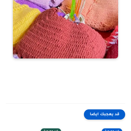
قد يعجبك ايضا