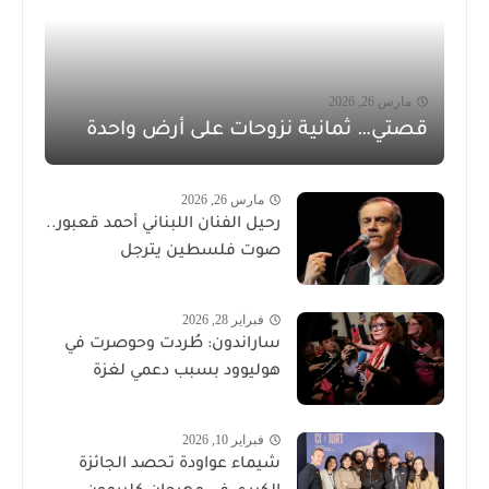
مارس 26, 2026
قصتي… ثمانية نزوحات على أرض واحدة
مارس 26, 2026
رحيل الفنان اللبناني أحمد قعبور..
صوت فلسطين يترجل
فبراير 28, 2026
ساراندون: طُردت وحوصرت في
هوليوود بسبب دعمي لغزة
فبراير 10, 2026
شيماء عواودة تحصد الجائزة