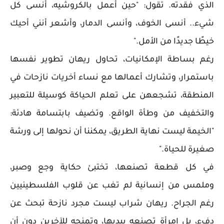
الذي فقدته. تقول: "حين أعمل بالكروشيه، أنسى كل
شيء.. أنسى الخوف، وأنسى الدمار، وأشعر أنني أحيك
خيطًا جديدًا من الأمل."
رغم بساطة الإمكانيات، تحاول ريهان تطوير نفسها
باستمرار، وتشارك أعمالها مع نساء أخريات نازحات في
المنطقة، تشجعهن على تعلم الحياكة كوسيلة للتعبير
والتخفيف من وطأة الواقع. وتضيف بابتسامة هادئة:
"الخيمة ليست نهاية الطريق، يمكننا أن نحولها إلى ورشة
صغيرة للحياة."
في كل قطعة تصنعها، تختبئ حكاية وجع وصبر،
وملمس من إنسانية لم تغب عن قلوب الفلسطينيين
رغم الجراح. ريهان شراب ليست مجرد نازحة تبحث عن
دفء، بل امرأة تصنعه بيديها، وتمنحه للآخرين دون أن