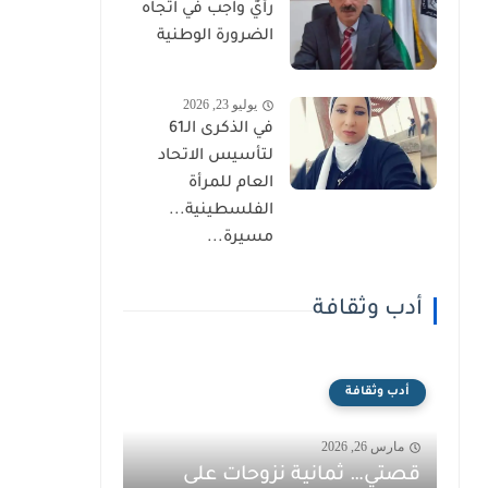
رأيٌ واجب في اتجاه
الضرورة الوطنية
يوليو 23, 2026
في الذكرى الـ61
لتأسيس الاتحاد
العام للمرأة
الفلسطينية...
مسيرة...
أدب وثقافة
أدب وثقافة
مارس 26, 2026
قصتي… ثمانية نزوحات على