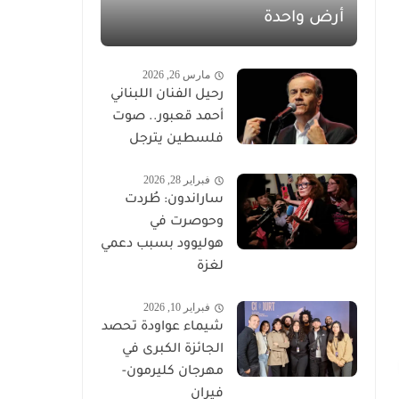
أرض واحدة
مارس 26, 2026
رحيل الفنان اللبناني
أحمد قعبور.. صوت
فلسطين يترجل
فبراير 28, 2026
ساراندون: طُردت
وحوصرت في
هوليوود بسبب دعمي
لغزة
فبراير 10, 2026
شيماء عواودة تحصد
الجائزة الكبرى في
مهرجان كليرمون-
فيران