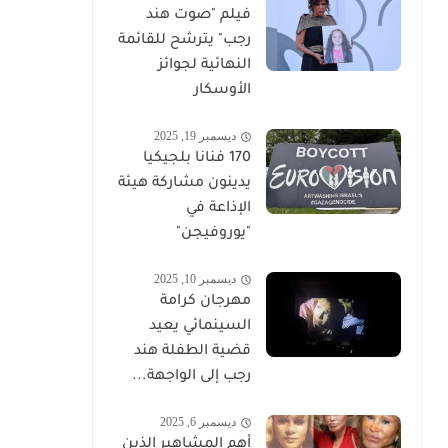
فيلم "صوت هند
رجب" يترشح للقائمة
النهائية لجوائز
الأوسكار
ديسمبر 19, 2025
170 فنانا بلجيكيا
يدينون مشاركة هيئة
الإذاعة في
"يوروفيجن"
ديسمبر 10, 2025
مهرجان كرامة
السينمائي يعيد
قضية الطفلة هند
رجب إلى الواجهة...
ديسمبر 6, 2025
أهم المشاهير الذين