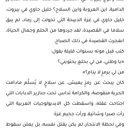
الدامية، اين العروبة واين السلاح؟ خليل حاوي في بيروت،
خليل حاوي في غزة الذبيحة التي تحولت إلى رماد، لم يبق
سلاما في القصيدة، لقد جردوها من الحلم وجمال الحياة،
انفجرت القصيدة في ذلك الصباح.
كتب قبل موته بسنوات قليلة يقول:
«يا وطني، من لي بحلمٍ يحتويني؟
من لي برمزٍ لا ينام؟»
كان يبحث عن رمزٍ يعيش، عن سلاحٍ لا يُسلَّم مادامت
الحرية منقوصة، والكرامة تداس تحت جنازير الدبابات التي
اجتاحت عقله، واسقطت كل الايديولوجيات العربية التي
رأت صبرا وشاتيلا ورأت جحيم غزة.
وفي لحظة الانتحار، لم يكن يقتل نفسه، بل يعلن سقوط