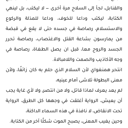
والقنابل، لجأ إلى السلاح مرة أخرى — لا ليكتب، بل لينهي
الكتابة، ليكتب وداعا للخوف، وداعا للمذلة والركوع
والاستسلام، رصاصة في جسده حتى لا يقع في قبضة
من يمارسون بشاعة القتل والاغتصاب، رصاصة تحرر
الجسد والروح معا، قبل ان يصل الطغاة، رصاصة في
وجه الأكاذيب والصمت واللامبالاة.
انتحر همنغواي لأن السلام الذي حلم به كان زائفًا، ولأن
معنى البطولة تلاشى أمام عينيه،
لم يعد يعرف لماذا قاتل، ولا من انتصر، ولا لأي غاية يجب
أن يعيش، الرواية أغلقت في وجهها كل الطرق، الرواية
تحت الانقاض، لا نافذة في هذه السماء الداكنة،
وحين يغيب المعنى، يصبح الموت شكلًا آخر من الكتابة.