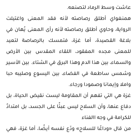
عاشت وسط الرماد لتصنعه.
همنغواي أطلق رصاصته لأنه فقد المعنى واغتيلت
الرواية، وحاوي أطلق رصاصته لأنه رأى المعنى يُهان في
بلاغة القصيدة، أما غزة، فتمسك بالرصاصة لتعيد
للمعنى مجده المفقود، اللقاء المقدس بين الأرض
والسماء، بين هذا الدم وهذا البرق في الشتاء. بين الأسير
وشمس ساطعة في الفضاء، بين اليسوع وصليبه حبا
واملا وإيمانا وصمودا ورجاء.
غزة هي التي تفهم أن المقاومة ليست نقيض الحياة، بل
دفاع عنها، وأن السلاح ليس عبئًا على الجسد، بل امتدادٌ
للكرامة في وجه االفناء
من قال «وداعًا للسلاح» ودّع نفسه أيضًا، أما غزة، فهي