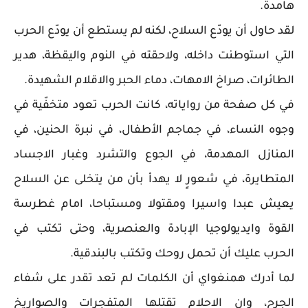
هامدة.
لقد حاول أن يودّع السلاح، لكنه لم يستطع أن يودّع الحرب
التي استوطنت داخله، ولاحقته في النوم واليقظة، هدير
الطائرات، صراخ الامهات، دماء الحبر والاقلام الشهيدة.
في كل صفحة من رواياته، كانت الحرب تعود متخفّية في
وجوه النساء، في جماجم الأطفال، في نبرة الحنين، في
المنازل المهدمة، في الجوع والتشرد وغبار الاجساد
المتطايرة، في شعورٍ لا يهدأ بأن من يتخلى عن السلاح
يعيش عبدا واسيرا ومقتولا ومستباحا، امام غطرسة
القوة وايديولوجيا الإبادة والعنصرية، وحتى تكتب في
الحرب عليك أن تحمل روحك وتكتب بالبندقية.
لما أدرك همنغواي أن الكلمات لم تعد تقدر على شفاء
الجرح، وان الاحلام تقتلها المتفجرات والصواريخ