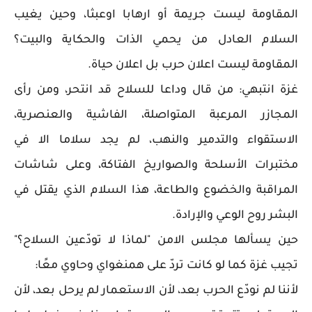
المقاومة ليست جريمة أو ارهابا اوعبثا، وحين يغيب
السلام العادل من يحمي الذات والحكاية والبيت؟
المقاومة ليست اعلان حرب بل اعلان حياة.
غزة انتبهي: من قال وداعا للسلاح قد انتحر، ومن رأى
المجازر المرعبة المتواصلة، الفاشية والعنصرية،
الاستقواء والتدمير والنهب، لم يجد سلاما الا في
مختبرات الأسلحة والصواريخ الفتاكة، وعلى شاشات
المراقبة والخضوع والطاعة، هذا السلام الذي يقتل في
البشر روح الوعي والإرادة.
حين يسألها مجلس الامن "لماذا لا تودّعين السلاح؟"
تجيب غزة كما لو كانت تردّ على همنغواي وحاوي معًا:
لأننا لم نودّع الحرب بعد، لأن الاستعمار لم يرحل بعد، لأن