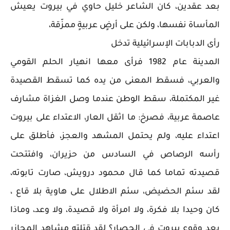
بعد عقدين، كان الشاعر خليل حاوي في بيروت يعيش
المأساة نفسها، ولكن على أرضٍ عربيةٍ ممزّقة،
رأى الدبابات الإسرائيلية تدخل
المدينة عام 1982 فرأى معها انهيار الحلم القومي
والعربي، فسقط المعنى من يده كما تسقط القصيدة
غير المكتملة، سقط الوطن عندما وصل الغزاة مشارف
عاصمة عربية، فصرخ: ما اثقل العار، الاعتداء على بيروت
اعتداء عليه، ولم يحتمل المشهد والعجز، فأطلق على
رأسه الرصاص في السادس من حزيران، وافتتحت
قصيدته تماما كما قال محمود درويش، صارت تابوته،
لقد سئم الحضيض، سئم الاطلال على هاوية بلا قاع ،
كان وحيدا بلا فكرة، ولا امرأة ولا قصيدة، ولا وعد، وماذا
بعد وقوع بيروت في الحصار؟ لقد قتلته مشاهد المجازر