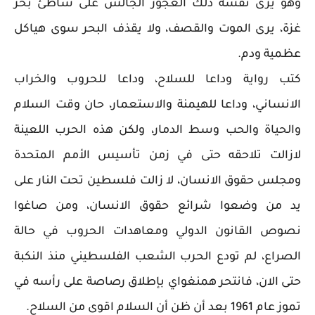
وهو يرى نفسه ذلك العجوز الجالس على شاطئ بحر
غزة، يرى الموت والقصف، ولا يقذف البحر سوى هياكل
عظمية ودم.
كتب رواية وداعا للسلاح، وداعا للحروب والخراب
الانساني، وداعا للهيمنة والاستعمار، حان وقت السلام
والحياة والحب وسط الدمار، ولكن هذه الحرب اللعينة
لازالت تلاحقه حتى في زمن تأسيس الأمم المتحدة
ومجلس حقوق الانسان، لا زالت فلسطين تحت النار على
يد من وضعوا شرائع حقوق الانسان، ومن صاغوا
نصوص القانون الدولي ومعاهدات الحروب في حالة
الصراع، لم تودع الحرب الشعب الفلسطيني منذ النكبة
حتى الان، فانتحر همنغواي بإطلاق رصاصة على رأسه في
تموز عام 1961 بعد أن ظن أن السلام اقوى من السلاح.