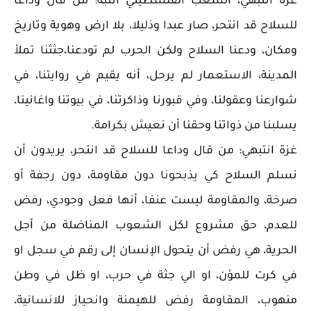
غزة انتبهي، الشعب الفلسطيني انتبه: من قال وداعا
للسلاح قد انتحر، صار عبدا وذليلا، بلا ارض وهوية وتاريخ
ومكان، ودعنا السلاح ولكن الحرب لم تودعنا،جثثنا تملأ
المدينة، الاستعمار لم يرحل، أنه يقيم في روايتنا، في
شوارعنا وعقولنا، وفي قبورنا وذاكرتنا، في بيوتنا واغانينا،
يسلبنا من ذواتنا وحقنا أن نعيش بكرامة.
غزة انتبهي: من قال وداعا للسلاح قد انتحر، يريدون أن
نسلم السلاح كي يذبحونا دون مقاومة، دون رجفة أو
صرخة، والمقاومة ليست عنفا، أنها فعل وجودي، رفض
للعدم، حق مشروع لكل الشعوب المناضلة من أجل
الحرية، هي رفض أن يتحول الإنسان إلى رقم في سجل او
في كرت للمؤن، او الي جثة في حرب، او ظل في وطن
منهوب، المقاومة رفض للهيمنة وانحياز للانسانية،