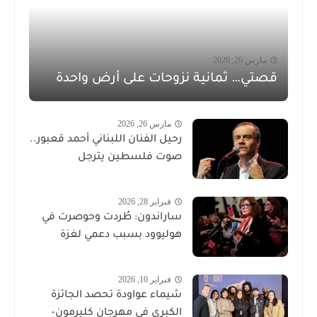
مارس 26, 2026
قصتي… ثمانية نزوحات على أرض واحدة
مارس 26, 2026
رحيل الفنان اللبناني أحمد قعبور..
صوت فلسطين يترجل
فبراير 28, 2026
ساراندون: طُردت وحوصرت في
هوليوود بسبب دعمي لغزة
فبراير 10, 2026
شيماء عواودة تحصد الجائزة
الكبرى في مهرجان كليرمون-