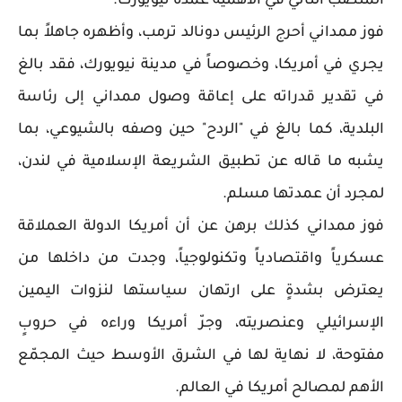
المنصب الثاني في الأهمية عمدة نيويورك.
فوز ممداني أحرج الرئيس دونالد ترمب، وأظهره جاهلاً بما
يجري في أمريكا، وخصوصاً في مدينة نيويورك، فقد بالغ
في تقدير قدراته على إعاقة وصول ممداني إلى رئاسة
البلدية، كما بالغ في "الردح" حين وصفه بالشيوعي، بما
يشبه ما قاله عن تطبيق الشريعة الإسلامية في لندن،
لمجرد أن عمدتها مسلم.
فوز ممداني كذلك برهن عن أن أمريكا الدولة العملاقة
عسكرياً واقتصادياً وتكنولوجياً، وجدت من داخلها من
يعترض بشدةٍ على ارتهان سياستها لنزوات اليمين
الإسرائيلي وعنصريته، وجرّ أمريكا وراءه في حروبٍ
مفتوحة، لا نهاية لها في الشرق الأوسط حيث المجمّع
الأهم لمصالح أمريكا في العالم.