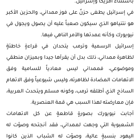
باستثناء أمريكا وإسرائيل.
في إسرائيل يطغى حزنٌ على فوز ممداني، والحزين الأكبر
هو نتنياهو الذي سيكون صعباً عليه أن يصول ويجول في
نيويورك وكأنه عمدتها والآمر الناهي فيها.
إسرائيل الرسمية وترمب يتحدان في قراءةٍ خاطئةٍ
لظاهرة ممداني، ذلك بدل أن يقرآها جيدا وبميزان منطقي
وموضوعي، فممداني ليس معادياً للسامية وفق
الاتهامات المضادة لظاهرته، وليس شيوعياً وفق الاتهام
الساذج الذي أطلقه ترمب، وكونه مسلم ويتحدث العربية،
فإن معارضته لهذا السبب هي قمة العنصرية.
أجابت نيويورك بصورةٍ قاطعةٍ عن كل الاتهامات
الشعبوية التي وجهت لممداني، فقد أنجتحه وصوّت له
اليهود بنسبةٍ عالية، وصوّت له الشباب الذين كانوا