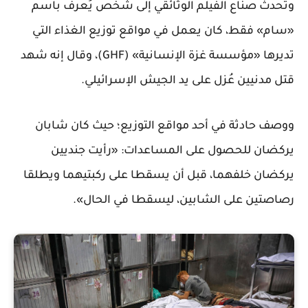
وتحدث صنَّاع الفيلم الوثائقي إلى شخص يُعرف باسم
«سام» فقط، كان يعمل في مواقع توزيع الغذاء التي
تديرها «مؤسسة غزة الإنسانية» (GHF)، وقال إنه شهد
قتل مدنيين عُزل على يد الجيش الإسرائيلي.
ووصف حادثة في أحد مواقع التوزيع؛ حيث كان شابان
يركضان للحصول على المساعدات: «رأيت جنديين
يركضان خلفهما، قبل أن يسقطا على ركبتيهما ويطلقا
رصاصتين على الشابين، ليسقطا في الحال».