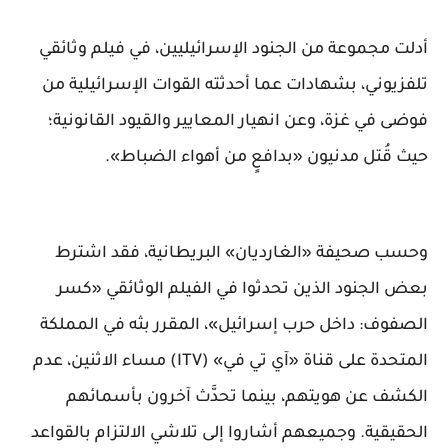
أدلت مجموعة من الجنود الإسرائيليين، في فيلم وثائقي
تلفزيوني، بشهادات عما أحدثته القوات الإسرائيلية من
فوضى في غزة، وعن انهيار المعايير والقيود القانونية؛
حيث قُتل مدنيون «بدافعٍ من أهواء الضباط».
وحسب صحيفة «الغارديان» البريطانية، فقد اشترط
بعض الجنود الذين تحدثوا في الفيلم الوثائقي «كسر
الصفوف: داخل حرب إسرائيل»، المقرر بثه في المملكة
المتحدة على قناة «آي تي في» (ITV) مساء الاثنين، عدم
الكشف عن هويتهم، بينما تحدَّث آخرون بأسمائهم
الحقيقية. وجميعهم أشاروا إلى تلاشي الالتزام بالقواعد