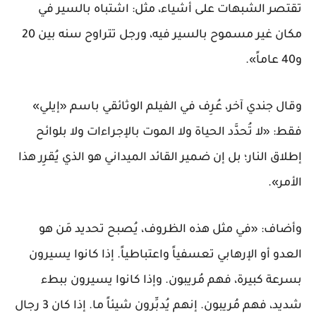
تقتصر الشبهات على أشياء، مثل: اشتباه بالسير في
مكان غير مسموح بالسير فيه، ورجل تتراوح سنه بين 20
و40 عاماً».
وقال جندي آخر، عُرِف في الفيلم الوثائقي باسم «إيلي»
فقط: «لا تُحدَّد الحياة ولا الموت بالإجراءات ولا بلوائح
إطلاق النار؛ بل إن ضمير القائد الميداني هو الذي يُقرِر هذا
الأمر».
وأضاف: «في مثل هذه الظروف، يُصبح تحديد مَن هو
العدو أو الإرهابي تعسفياً واعتباطياً. إذا كانوا يسيرون
بسرعة كبيرة، فهم مُريبون. وإذا كانوا يسيرون ببطء
شديد، فهم مُريبون. إنهم يُدبِّرون شيئاً ما. إذا كان 3 رجال