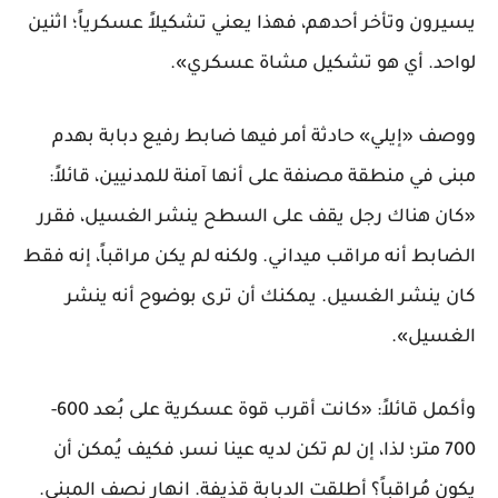
يسيرون وتأخر أحدهم، فهذا يعني تشكيلاً عسكرياً؛ اثنين
لواحد. أي هو تشكيل مشاة عسكري».
ووصف «إيلي» حادثة أمر فيها ضابط رفيع دبابة بهدم
مبنى في منطقة مصنفة على أنها آمنة للمدنيين، قائلاً:
«كان هناك رجل يقف على السطح ينشر الغسيل، فقرر
الضابط أنه مراقب ميداني. ولكنه لم يكن مراقباً، إنه فقط
كان ينشر الغسيل. يمكنك أن ترى بوضوح أنه ينشر
الغسيل».
وأكمل قائلاً: «كانت أقرب قوة عسكرية على بُعد 600-
700 متر؛ لذا، إن لم تكن لديه عينا نسر، فكيف يُمكن أن
يكون مُراقباً؟ أطلقت الدبابة قذيفة. انهار نصف المبنى.