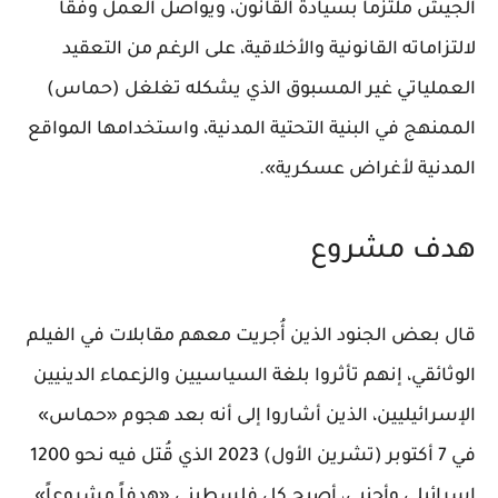
الجيش ملتزماً بسيادة القانون، ويواصل العمل وفقاً
لالتزاماته القانونية والأخلاقية، على الرغم من التعقيد
العملياتي غير المسبوق الذي يشكله تغلغل (حماس)
الممنهج في البنية التحتية المدنية، واستخدامها المواقع
المدنية لأغراض عسكرية».
هدف مشروع
قال بعض الجنود الذين أُجريت معهم مقابلات في الفيلم
الوثائقي، إنهم تأثروا بلغة السياسيين والزعماء الدينيين
الإسرائيليين، الذين أشاروا إلى أنه بعد هجوم «حماس»
في 7 أكتوبر (تشرين الأول) 2023 الذي قُتل فيه نحو 1200
إسرائيلي وأجنبي، أصبح كل فلسطيني «هدفاً مشروعاً».