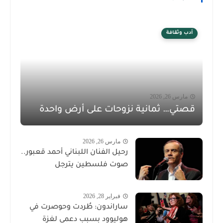
أدب وثقافة
مارس 26, 2026
قصتي… ثمانية نزوحات على أرض واحدة
مارس 26, 2026
رحيل الفنان اللبناني أحمد قعبور..
صوت فلسطين يترجل
فبراير 28, 2026
ساراندون: طُردت وحوصرت في
هوليوود بسبب دعمي لغزة